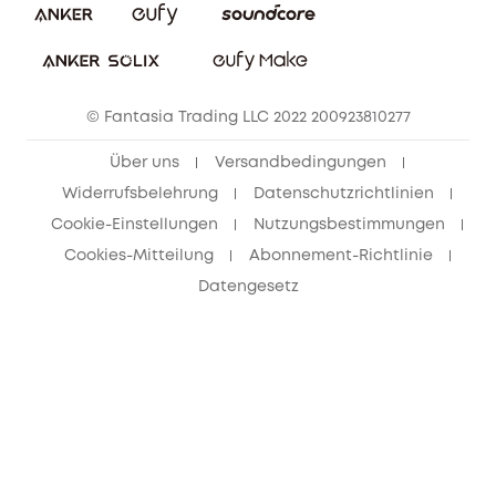
Bestellung stornieren
eufy Security Community
eufy Clean Community
© Fantasia Trading LLC 2022 200923810277
Freunde werben & bis zu 80€ sichern
Über uns
Versandbedingungen
Widerrufsbelehrung
Datenschutzrichtlinien
Cookie-Einstellungen
Nutzungsbestimmungen
Cookies-Mitteilung
Abonnement-Richtlinie
Datengesetz