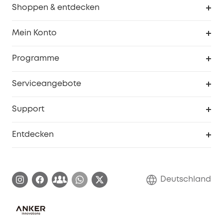
Shoppen & entdecken
Sauberkeit
Mein Konto
Sicherheit
Sendungsverfolgung
Programme
Baby
Meine Rabattcodes
eufy Business
Serviceangebote
eufyCredits Prämienprogramm
Studenten- & Lehrerrabatte
Security-Webportal
Support
Myeufy Preise
Seniorenrabatte
Smarte Hilfe
Entdecken
Affiliate-Programm
Garantieinformationen
eufy Markengeschichte
Zertifizierte generalüberholte Produkte
Garantieabwicklung
Blog
Deutschland
E-Anleitung herunterladen
Kontaktiere uns
Impressum
Nachhaltigkeit