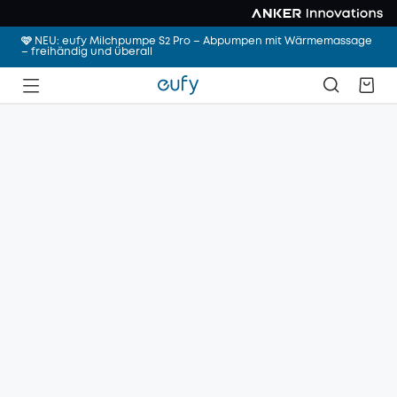
🩷 NEU: eufy Milchpumpe S2 Pro – Abpumpen mit Wärmemassage
– freihändig und überall