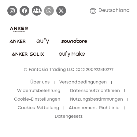
Zertifizierte generalüberholte Produkte
Garantieabwicklung
Blog
Deutschland
E-Anleitung herunterladen
Kontaktiere uns
Impressum
Nachhaltigkeit
Bestellung stornieren
eufy Security Community
eufy Clean Community
© Fantasia Trading LLC 2022 200923810277
Freunde werben & bis zu 80€ sichern
Über uns
Versandbedingungen
Widerrufsbelehrung
Datenschutzrichtlinien
Cookie-Einstellungen
Nutzungsbestimmungen
Cookies-Mitteilung
Abonnement-Richtlinie
Datengesetz