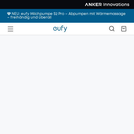
🩷 NEU: eufy Milchpumpe S2 Pro – Abpumpen mit Wärmemassage
– freihändig und überall