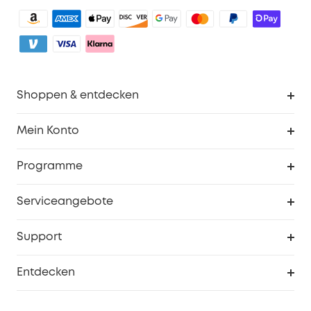
Shoppen & entdecken
Sauberkeit
Mein Konto
Sicherheit
Sendungsverfolgung
Programme
Baby
Meine Rabattcodes
eufy Business
Serviceangebote
eufyCredits Prämienprogramm
Studenten- & Lehrerrabatte
Security-Webportal
Support
Myeufy Preise
Seniorenrabatte
Smarte Hilfe
Entdecken
Affiliate-Programm
Garantieinformationen
eufy Markengeschichte