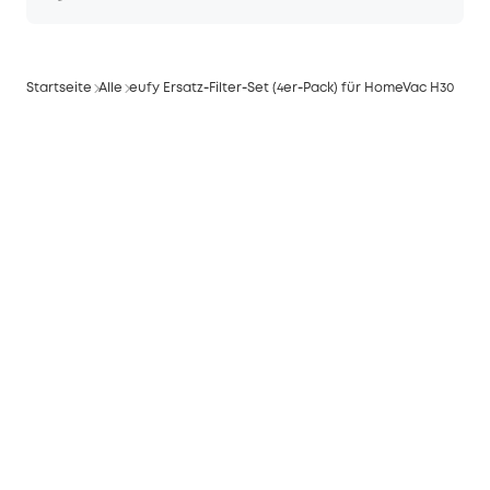
Startseite
Alle
eufy Ersatz‑Filter‑Set (4er‑Pack) für HomeVac H30