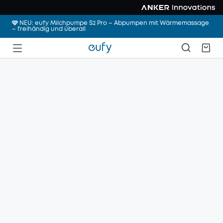
🩷 NEU: eufy Milchpumpe S2 Pro – Abpumpen mit Wärmemassage
– freihändig und überall