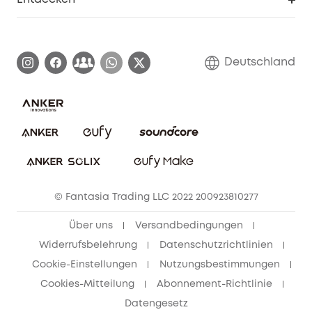
Affiliate-Programm
Garantieinformationen
eufy Markengeschichte
Zertifizierte generalüberholte Produkte
Garantieabwicklung
Blog
Deutschland
E-Anleitung herunterladen
Kontaktiere uns
Impressum
Nachhaltigkeit
Bestellung stornieren
eufy Security Community
eufy Clean Community
© Fantasia Trading LLC 2022 200923810277
Freunde werben & bis zu 80€ sichern
Über uns
Versandbedingungen
Widerrufsbelehrung
Datenschutzrichtlinien
Cookie-Einstellungen
Nutzungsbestimmungen
Cookies-Mitteilung
Abonnement-Richtlinie
Datengesetz