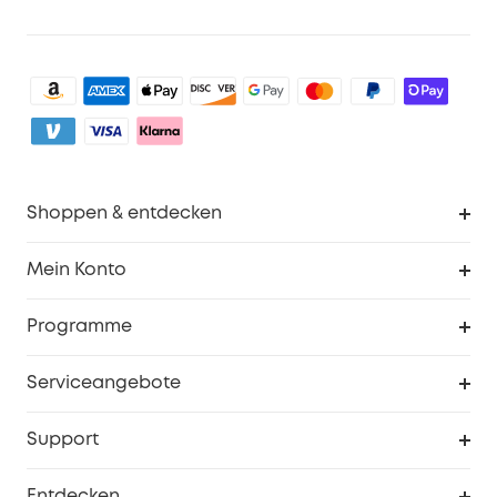
Shoppen & entdecken
Sauberkeit
Mein Konto
Sicherheit
Sendungsverfolgung
Programme
Baby
Meine Rabattcodes
eufy Business
Serviceangebote
eufyCredits Prämienprogramm
Studenten- & Lehrerrabatte
Security-Webportal
Support
Myeufy Preise
Seniorenrabatte
Smarte Hilfe
Entdecken