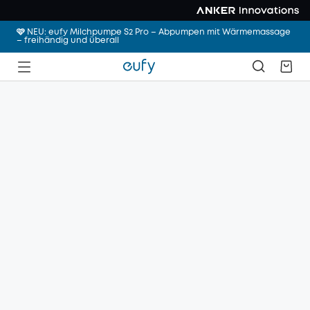
🩷 NEU: eufy Milchpumpe S2 Pro – Abpumpen mit Wärmemassage
– freihändig und überall