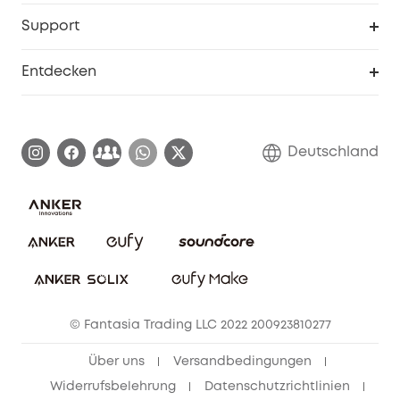
Studenten- & Lehrerrabatte
Security-Webportal
Support
Myeufy Preise
Seniorenrabatte
Smarte Hilfe
Entdecken
Affiliate-Programm
Garantieinformationen
eufy Markengeschichte
Zertifizierte generalüberholte Produkte
Garantieabwicklung
Blog
Deutschland
E-Anleitung herunterladen
Kontaktiere uns
Impressum
Nachhaltigkeit
Bestellung stornieren
eufy Security Community
eufy Clean Community
© Fantasia Trading LLC 2022 200923810277
Freunde werben & bis zu 80€ sichern
Über uns
Versandbedingungen
Widerrufsbelehrung
Datenschutzrichtlinien