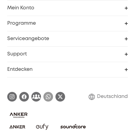
Sauberkeit
Mein Konto
Sicherheit
Sendungsverfolgung
Programme
Baby
Meine Rabattcodes
eufy Business
Serviceangebote
eufyCredits Prämienprogramm
Studenten- & Lehrerrabatte
Security-Webportal
Support
Myeufy Preise
Seniorenrabatte
Smarte Hilfe
Entdecken
Affiliate-Programm
Garantieinformationen
eufy Markengeschichte
Zertifizierte generalüberholte Produkte
Garantieabwicklung
Blog
Deutschland
E-Anleitung herunterladen
Kontaktiere uns
Impressum
Nachhaltigkeit
Bestellung stornieren
eufy Security Community