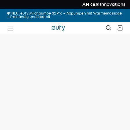
🩷 NEU: eufy Milchpumpe S2 Pro – Abpumpen mit Wärmemassage
– freihändig und überall