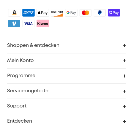
Shoppen & entdecken
Sauberkeit
Mein Konto
Sicherheit
Sendungsverfolgung
Programme
Baby
Meine Rabattcodes
eufy Business
Serviceangebote
eufyCredits Prämienprogramm
Studenten- & Lehrerrabatte
Security-Webportal
Support
Myeufy Preise
Seniorenrabatte
Smarte Hilfe
Entdecken
Affiliate-Programm
Garantieinformationen
eufy Markengeschichte