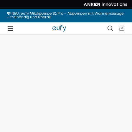
🩷 NEU: eufy Milchpumpe S2 Pro – Abpumpen mit Wärmemassage
– freihändig und überall