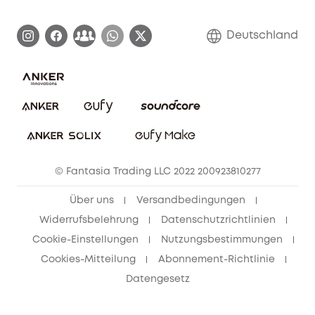
Zertifizierte generalüberholte Produkte
Garantieabwicklung
Blog
Deutschland
E-Anleitung herunterladen
Kontaktiere uns
Impressum
Nachhaltigkeit
Bestellung stornieren
eufy Security Community
eufy Clean Community
© Fantasia Trading LLC 2022 200923810277
Freunde werben & bis zu 80€ sichern
Über uns
Versandbedingungen
Widerrufsbelehrung
Datenschutzrichtlinien
Cookie-Einstellungen
Nutzungsbestimmungen
Cookies-Mitteilung
Abonnement-Richtlinie
Datengesetz