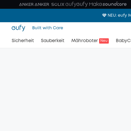
🩷 NEU: eufy
Built with Care
Sicherheit
Sauberkeit
Mähroboter
BabyC
Neu