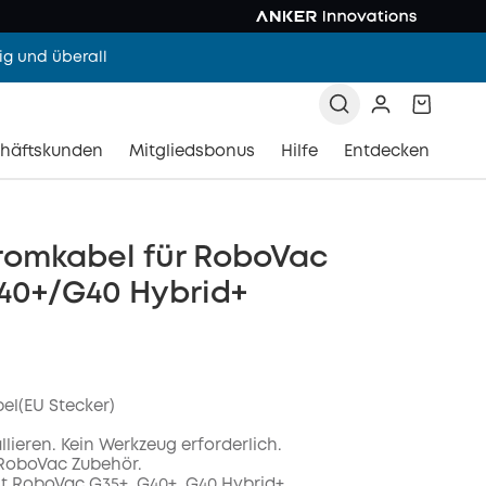
g und überall
häftskunden
Mitgliedsbonus
Hilfe
Entdecken
romkabel für RoboVac
40+/G40 Hybrid+
el(EU Stecker)
allieren. Kein Werkzeug erforderlich.
 RoboVac Zubehör.
t RoboVac G35+, G40+, G40 Hybrid+