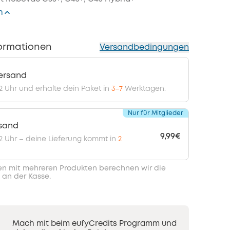
n
ormationen
Versandbedingungen
ersand
12 Uhr und erhalte dein Paket in
3–7
Werktagen.
Nur für Mitglieder
rsand
9,99€
 12 Uhr – deine Lieferung kommt in
2
en mit mehreren Produkten berechnen wir die
 an der Kasse.
Mach mit beim eufyCredits Programm und