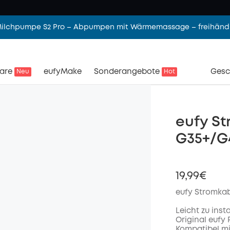
 Milchpumpe S2 Pro – Abpumpen mit Wärmemassage – freihändi
are
eufyMake
Sonderangebote
Gesc
Neu
Hot
eufy St
G35+/G
19,99€
eufy Stromkab
Leicht zu inst
Original eufy
Kompatibel mi