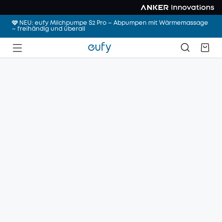
🩷 NEU: eufy Milchpumpe S2 Pro – Abpumpen mit Wärmemassage
– freihändig und überall