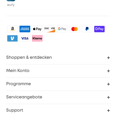
eufy
Shoppen & entdecken
Sauberkeit
Mein Konto
Sicherheit
Sendungsverfolgung
Programme
Baby
Meine Rabattcodes
eufy Business
Serviceangebote
eufyCredits Prämienprogramm
Studenten- & Lehrerrabatte
Security-Webportal
Support
Myeufy Preise
Seniorenrabatte