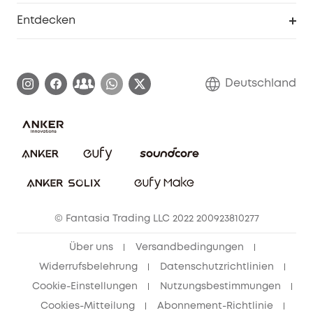
Smarte Hilfe
Entdecken
Affiliate-Programm
Garantieinformationen
eufy Markengeschichte
Zertifizierte generalüberholte Produkte
Garantieabwicklung
Blog
Deutschland
E-Anleitung herunterladen
Kontaktiere uns
Impressum
Nachhaltigkeit
Bestellung stornieren
eufy Security Community
eufy Clean Community
© Fantasia Trading LLC 2022 200923810277
Freunde werben & bis zu 80€ sichern
Über uns
Versandbedingungen
Widerrufsbelehrung
Datenschutzrichtlinien
Cookie-Einstellungen
Nutzungsbestimmungen
Cookies-Mitteilung
Abonnement-Richtlinie