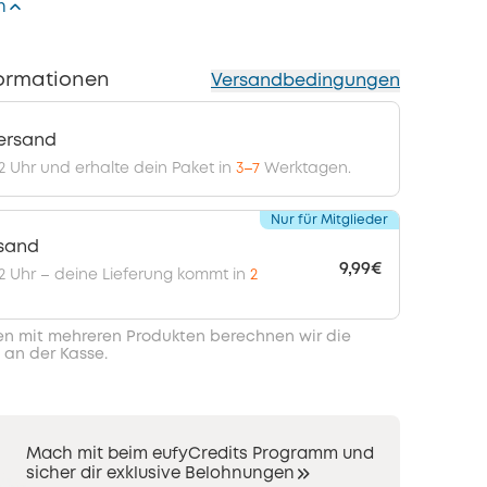
n
ormationen
Versandbedingungen
ersand
12 Uhr und erhalte dein Paket in
3–7
Werktagen.
Nur für Mitglieder
rsand
9,99€
 12 Uhr – deine Lieferung kommt in
2
en mit mehreren Produkten berechnen wir die
 an der Kasse.
Mach mit beim eufyCredits Programm und
sicher dir exklusive Belohnungen