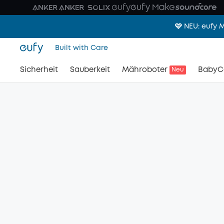
🩷 NEU: eufy
Built with Care
Sicherheit
Sauberkeit
Mähroboter
BabyC
Neu