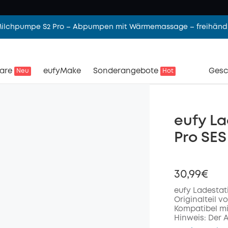
 Milchpumpe S2 Pro – Abpumpen mit Wärmemassage – freihändi
are
eufyMake
Sonderangebote
Gesc
Neu
Hot
eufy La
Pro SES
30,99€
eufy Ladestat
Originalteil v
Kompatibel mit
Hinweis: Der 