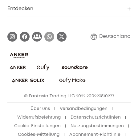
Smarte Hilfe
Entdecken
Affiliate-Programm
Garantieinformationen
eufy Markengeschichte
Zertifizierte generalüberholte Produkte
Garantieabwicklung
Blog
Deutschland
E-Anleitung herunterladen
Kontaktiere uns
Impressum
Nachhaltigkeit
Bestellung stornieren
eufy Security Community
eufy Clean Community
© Fantasia Trading LLC 2022 200923810277
Freunde werben & bis zu 80€ sichern
Über uns
Versandbedingungen
Widerrufsbelehrung
Datenschutzrichtlinien
Cookie-Einstellungen
Nutzungsbestimmungen
Cookies-Mitteilung
Abonnement-Richtlinie