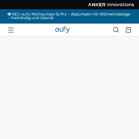
🩷 NEU: eufy Milchpumpe S2 Pro – Abpumpen mit Wärmemassage
– freihändig und überall