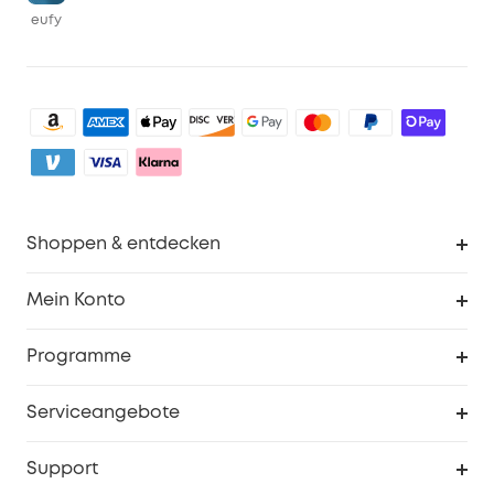
eufy
Shoppen & entdecken
Sauberkeit
Mein Konto
Sicherheit
Sendungsverfolgung
Programme
Baby
Meine Rabattcodes
eufy Business
Serviceangebote
eufyCredits Prämienprogramm
Studenten- & Lehrerrabatte
Security-Webportal
Support
Myeufy Preise
Seniorenrabatte