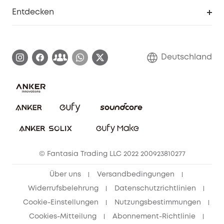
Smarte Hilfe
Entdecken
Affiliate-Programm
Garantieinformationen
eufy Markengeschichte
Zertifizierte generalüberholte Produkte
Garantieabwicklung
Blog
Deutschland
E-Anleitung herunterladen
Kontaktiere uns
Impressum
Nachhaltigkeit
Bestellung stornieren
eufy Security Community
eufy Clean Community
© Fantasia Trading LLC 2022 200923810277
Freunde werben & bis zu 80€ sichern
Über uns
Versandbedingungen
Widerrufsbelehrung
Datenschutzrichtlinien
Cookie-Einstellungen
Nutzungsbestimmungen
Cookies-Mitteilung
Abonnement-Richtlinie