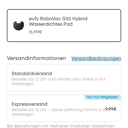
eufy RoboVac G30 Hybrid
Wasserdichtes Pad
16,99€
Versandinformationen
Versandbedingungen
Standardversand
Bestelle bis 12 Uhr und erhalte dein Paket in
3–7
Werktagen.
Nur für Mitglieder
Expressversand
9,99€
Bestelle bis 12 Uhr – deine Lieferung kommt in
2
Werktagen.
Bei Bestellungen mit mehreren Produkten berechnen