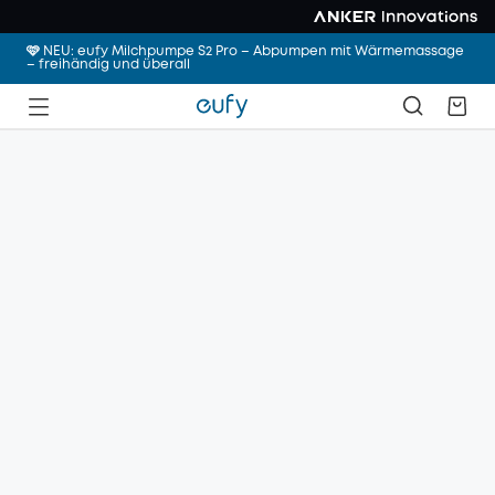
🩷 NEU: eufy Milchpumpe S2 Pro – Abpumpen mit Wärmemassage
– freihändig und überall