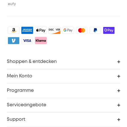
eufy
Shoppen & entdecken
Sauberkeit
Mein Konto
Sicherheit
Sendungsverfolgung
Programme
Baby
Meine Rabattcodes
eufy Business
Serviceangebote
eufyCredits Prämienprogramm
Studenten- & Lehrerrabatte
Security-Webportal
Support
Myeufy Preise
Seniorenrabatte