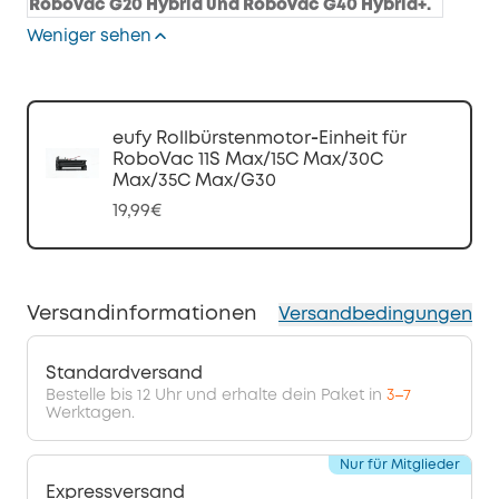
Robovac G20 Hybrid un
d RoboVac G40 Hybrid+.
Weniger sehen
eufy Rollbürstenmotor‑Einheit für
RoboVac 11S Max/15C Max/30C
Max/35C Max/G30
19,99€
Versandinformationen
Versandbedingungen
Standardversand
Bestelle bis 12 Uhr und erhalte dein Paket in
3–7
Werktagen.
Nur für Mitglieder
Expressversand