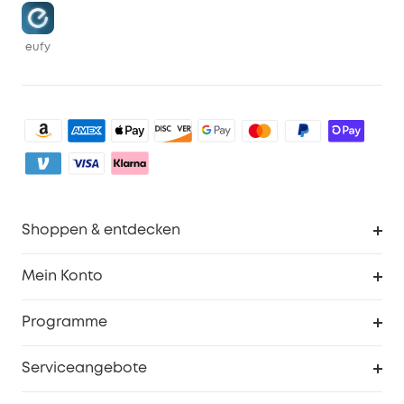
eufy
Shoppen & entdecken
Sauberkeit
Mein Konto
Sicherheit
Sendungsverfolgung
Programme
Baby
Meine Rabattcodes
eufy Business
Serviceangebote
eufyCredits Prämienprogramm
Studenten- & Lehrerrabatte
Security-Webportal