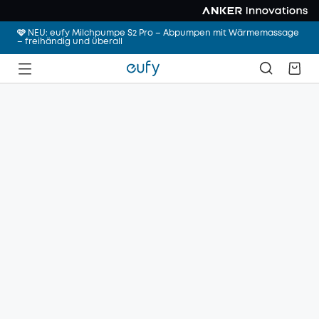
🩷 NEU: eufy Milchpumpe S2 Pro – Abpumpen mit Wärmemassage
– freihändig und überall