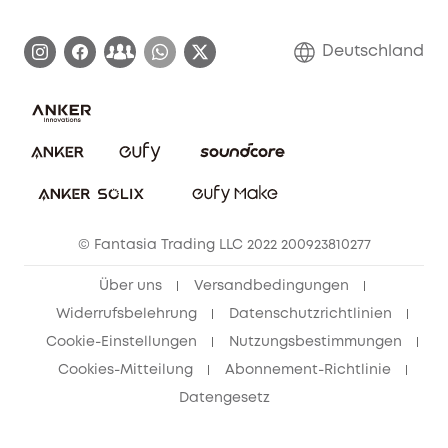
Zertifizierte generalüberholte Produkte
Garantieabwicklung
Blog
Deutschland
E-Anleitung herunterladen
Kontaktiere uns
Impressum
Nachhaltigkeit
Bestellung stornieren
eufy Security Community
eufy Clean Community
© Fantasia Trading LLC 2022 200923810277
Freunde werben & bis zu 80€ sichern
Über uns
Versandbedingungen
Widerrufsbelehrung
Datenschutzrichtlinien
Cookie-Einstellungen
Nutzungsbestimmungen
Cookies-Mitteilung
Abonnement-Richtlinie
Datengesetz