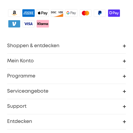
Shoppen & entdecken
Sauberkeit
Mein Konto
Sicherheit
Sendungsverfolgung
Programme
Baby
Meine Rabattcodes
eufy Business
Serviceangebote
eufyCredits Prämienprogramm
Studenten- & Lehrerrabatte
Security-Webportal
Support
Myeufy Preise
Seniorenrabatte
Smarte Hilfe
Entdecken
Affiliate-Programm
Garantieinformationen
eufy Markengeschichte