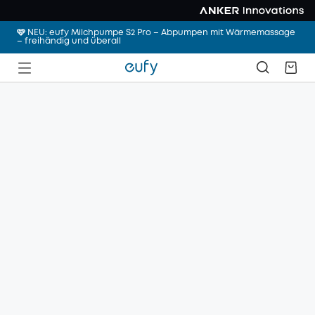
🩷 NEU: eufy Milchpumpe S2 Pro – Abpumpen mit Wärmemassage
– freihändig und überall