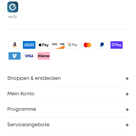
eufy
Shoppen & entdecken
Sauberkeit
Mein Konto
Sicherheit
Sendungsverfolgung
Programme
Baby
Meine Rabattcodes
eufy Business
Serviceangebote
eufyCredits Prämienprogramm
Studenten- & Lehrerrabatte
Security-Webportal