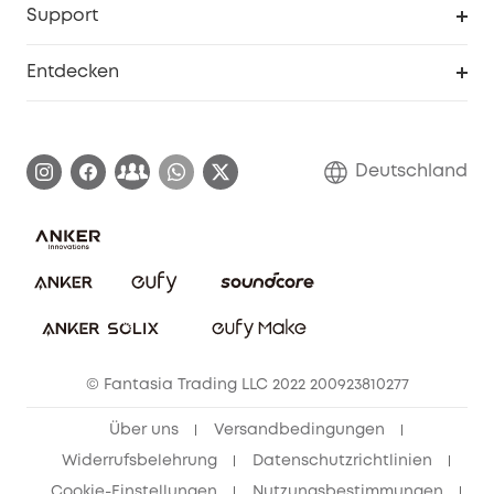
Support
Myeufy Preise
Seniorenrabatte
Smarte Hilfe
Entdecken
Affiliate-Programm
Garantieinformationen
eufy Markengeschichte
Zertifizierte generalüberholte Produkte
Garantieabwicklung
Blog
Deutschland
E-Anleitung herunterladen
Kontaktiere uns
Impressum
Nachhaltigkeit
Bestellung stornieren
eufy Security Community
eufy Clean Community
© Fantasia Trading LLC 2022 200923810277
Freunde werben & bis zu 80€ sichern
Über uns
Versandbedingungen
Widerrufsbelehrung
Datenschutzrichtlinien
Cookie-Einstellungen
Nutzungsbestimmungen