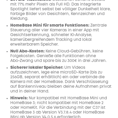
mit 77% mehr Pixeln als Full HD. Das integrierte
Spotlight liefert selbst bei völliger Dunkelheit klare,
farbige Bilder von Gesichtern, Kennzeichen und
Kleidung.
HomeBase Mini für smarte Funktionen:
Zentrale
Steuerung aller vier Kameras in einer App mit
Gesichtserkennung, schneller KI‑Analyse,
kamerübergreifendem Tracking und lokal
erweiterbarem Speicher.
Null Abo-Kosten:
Keine Cloud‑Gebühren, keine
Folgekosten. Genieße alle Funktionen ohne
Abo‑Zwang und spare bis zu 300€ in drei Jahren.
Sicherer lokaler Speicher:
Um Videos
aufzuzeichnen, lege eine microSD-Karte (bis zu
256GB, separat erhältlich) ein oder verbinde die
Kamera mit der HomeBase. Dank Verschlüsselung
auf Bankenniveau bleiben deine Aufnahmen privat
und in deiner Hand.
Hinweis:
Nur kompatibel mit HomeBase Mini und
HomeBase 3; nicht kompatibel mit HomeBase 2
oder HomeKit. Für die Verbindung mit der C37 ist
HomeBase 3 ab Version V3.7.8.4 oder HomeBase
Mini ab Version V4.0.5.6 erforderlich.