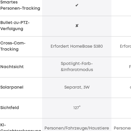
Smartes
✔
Personen‑Tracking
Bullet-zu-PTZ-
✘
Verfolgung
Cross-Cam-
Erfordert HomeBase S380
Erfo
Tracking
Spotlight-Farb-
Nachtsicht
&Infrarotmodus
Solarpanel
Separat, 3W
Sichtfeld
127°
Kl-
Personen/Fahrzeuge/Haustiere
Persone