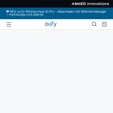
🩷 NEU: eufy Milchpumpe S2 Pro – Abpumpen mit Wärmemassage
– freihändig und überall