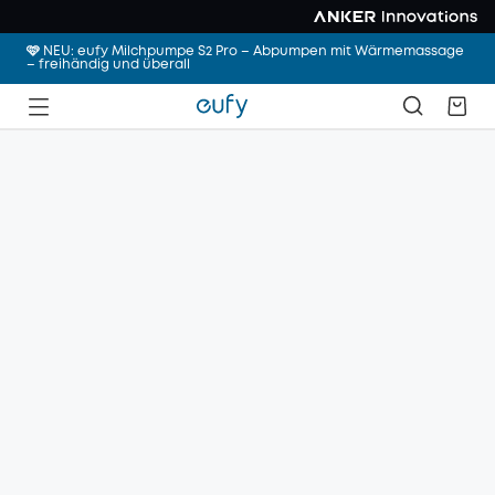
🩷 NEU: eufy Milchpumpe S2 Pro – Abpumpen mit Wärmemassage
– freihändig und überall