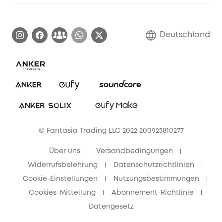
Garantieinformationen
eufy Markengeschichte
Zertifizierte generalüberholte Produkte
Garantieabwicklung
Blog
Deutschland
E-Anleitung herunterladen
Kontaktiere uns
Impressum
Nachhaltigkeit
Bestellung stornieren
eufy Security Community
eufy Clean Community
© Fantasia Trading LLC 2022 200923810277
Freunde werben & bis zu 80€ sichern
Über uns
Versandbedingungen
Widerrufsbelehrung
Datenschutzrichtlinien
Cookie-Einstellungen
Nutzungsbestimmungen
Cookies-Mitteilung
Abonnement-Richtlinie
Datengesetz