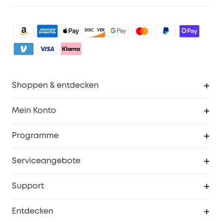
Shoppen & entdecken
Sauberkeit
Mein Konto
Sicherheit
Sendungsverfolgung
Programme
Baby
Meine Rabattcodes
eufy Business
Serviceangebote
eufyCredits Prämienprogramm
Studenten- & Lehrerrabatte
Security-Webportal
Support
Myeufy Preise
Seniorenrabatte
Smarte Hilfe
Entdecken
Affiliate-Programm