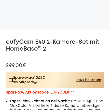
eufyCam E40 2-Kamera-Set mit
HomeBase™ 2
299,00€
Spare extra 10,95€
Jetzt beitreten
als Mitglied
$15.00
Plus Member
/month
Spare 60€ Aktionscode: EUFYCDE8144
Spare 10,95€ Now
Other Benefits
worth more than 10,95€
Tageslicht-Sicht auch bei Nacht:
Dank 2K QHD und
MaxColor Vision liefert diese Kamera lebendige,