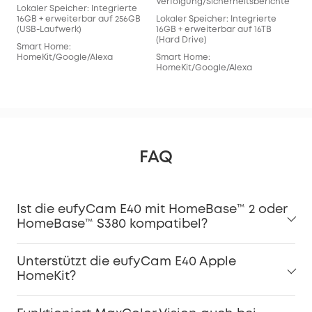
Verfolgung/Sicherheitsberichte
Lokaler Speicher: Integrierte
Sma
16GB + erweiterbar auf 256GB
Lokaler Speicher: Integrierte
Hom
(USB-Laufwerk)
16GB + erweiterbar auf 16TB
(Hard Drive)
Smart Home:
HomeKit/Google/Alexa
Smart Home:
HomeKit/Google/Alexa
FAQ
Ist die eufyCam E40 mit HomeBase™ 2 oder
HomeBase™ S380 kompatibel?
Unterstützt die eufyCam E40 Apple
HomeKit?