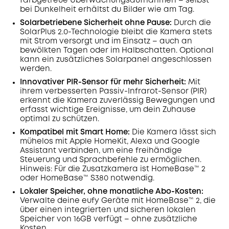
farbgetreue Überwachungsaufnahmen – selbst
bei Dunkelheit erhältst du Bilder wie am Tag.
Solarbetriebene Sicherheit ohne Pause:
Durch die
SolarPlus 2.0-Technologie bleibt die Kamera stets
mit Strom versorgt und im Einsatz – auch an
bewölkten Tagen oder im Halbschatten. Optional
kann ein zusätzliches Solarpanel angeschlossen
werden.
Innovativer PIR-Sensor für mehr Sicherheit:
Mit
ihrem verbesserten Passiv-Infrarot-Sensor (PIR)
erkennt die Kamera zuverlässig Bewegungen und
erfasst wichtige Ereignisse, um dein Zuhause
optimal zu schützen.
Kompatibel mit Smart Home:
Die Kamera lässt sich
mühelos mit Apple HomeKit, Alexa und Google
Assistant verbinden, um eine freihändige
Steuerung und Sprachbefehle zu ermöglichen.
Hinweis: Für die Zusatzkamera ist HomeBase™ 2
oder HomeBase™ S380 notwendig.
Lokaler Speicher, ohne monatliche Abo-Kosten:
Verwalte deine eufy Geräte mit HomeBase™ 2, die
über einen integrierten und sicheren lokalen
Speicher von 16GB verfügt – ohne zusätzliche
Kosten.