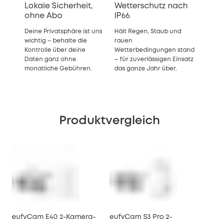
Lokale Sicherheit,
Wetterschutz nach
ohne Abo
IP66
Deine Privatsphäre ist uns
Hält Regen, Staub und
wichtig – behalte die
rauen
Kontrolle über deine
Wetterbedingungen stand
Daten ganz ohne
– für zuverlässigen Einsatz
monatliche Gebühren.
das ganze Jahr über.
Produktvergleich
eufyCam E40 2-Kamera-
eufyCam S3 Pro 2-
eu