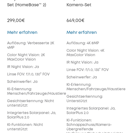
Set (HomeBase™ 2)
Kamera-Set
Set
299,00€
649,00€
34
eufyCam E40 2-Kamera-Set (HomeBase™ 2)
eufyCam S3 Pro 
Mehr erfahren
Mehr erfahren
Meh
Auflösung: Verbesserte 2K
Auflösung: 4K 8MP
Auf
4MP
Color Night Vision: 4K
Colo
Color Night Vision: 2K
MaxColor Vision
Nac
MaxColor Vision
IR Night Vision: Ja
IR N
IR Night Vision: Ja
Linse FOV: f/1.0, 135° FOV
Lins
Linse FOV: f/1.0, 130° FOV
Scheinwerfer: Ja
Sch
Scheinwerfer: Ja
KI-Erkennung:
KI-
KI-Erkennung:
Menschen/Fahrzeuge/Haustiere
Men
Menschen/Fahrzeuge/Haustiere
Gesichtserkennung:
Ges
Gesichtserkennung: Nicht
Unterstützt
unt
unterstützt
Integriertes Solarpanel: Ja,
Inte
Integriertes Solarpanel: Ja,
SolarPlus 2.0
KI-
SolarPlus 2.0
KI-Funktionen:
unt
KI-Funktionen: Nicht
Schnappschuss/Kamera-
Loka
unterstützt
übergreifende
16G