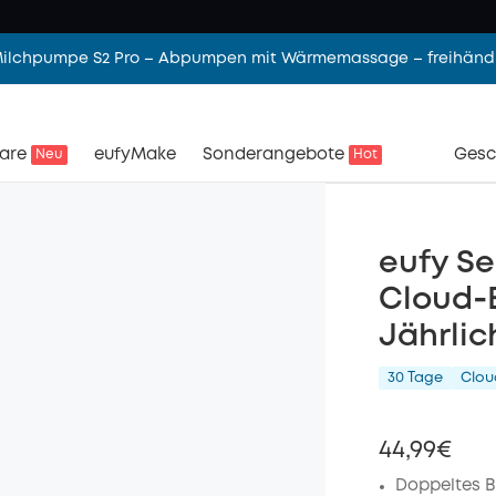
 Milchpumpe S2 Pro – Abpumpen mit Wärmemassage – freihändi
are
eufyMake
Sonderangebote
Gesc
Neu
Hot
eufy Se
Cloud‑
Jährlic
30 Tage
Clou
44,99€
Doppeltes B