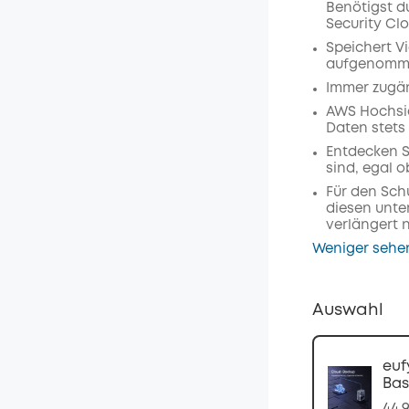
Benötigst d
Security Cl
Speichert Vi
aufgenomme
Immer zugäng
AWS Hochsic
Daten stets 
Entdecken S
sind, egal o
Für den Sch
diesen unter
verlängert n
Weniger sehe
Auswahl
euf
Bas
44,