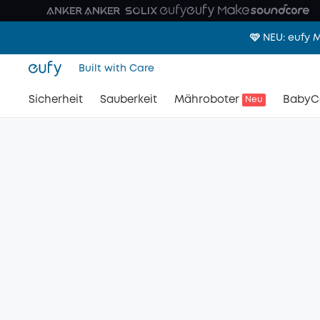
🩷 NEU: eufy
Built with Care
Sicherheit
Sauberkeit
Mähroboter
BabyC
Neu