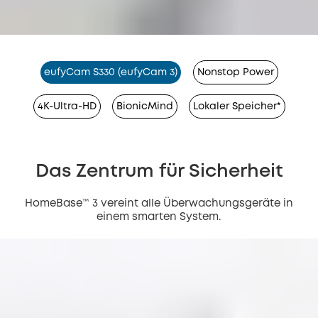
eufyCam S330 (eufyCam 3)
Nonstop Power
4K-Ultra-HD
BionicMind
Lokaler Speicher*
Das Zentrum für Sicherheit
HomeBase™ 3 vereint alle Überwachungsgeräte in
einem smarten System.