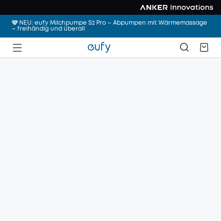
🩷 NEU: eufy Milchpumpe S2 Pro – Abpumpen mit Wärmemassage
– freihändig und überall