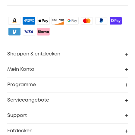
Shoppen & entdecken
Sauberkeit
Mein Konto
Sicherheit
Sendungsverfolgung
Programme
Baby
Meine Rabattcodes
eufy Business
Serviceangebote
eufyCredits Prämienprogramm
Studenten- & Lehrerrabatte
Security-Webportal
Support
Myeufy Preise
Seniorenrabatte
Smarte Hilfe
Entdecken
Affiliate-Programm