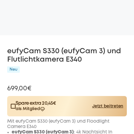
eufyCam S330 (eufyCam 3) und
Flutlichtkamera E340
Neu
699,00€
Spare extra 20,45€
Jetzt beitreten
als Mitglied
$15.00
Plus Member
/month
Mit eufyCam S330 (eufyCam 3) und Floodlight
Spare 20,45€ Now
Other Benefits
Camera E340
worth more than 20,45€
eufyCam S330 (eufyCam 3)
: 4k Nachtsicht In