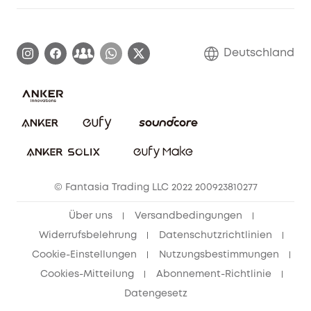
Garantieinformationen
eufy Markengeschichte
Zertifizierte generalüberholte Produkte
Garantieabwicklung
Blog
Deutschland
E-Anleitung herunterladen
Kontaktiere uns
Impressum
Nachhaltigkeit
Bestellung stornieren
eufy Security Community
eufy Clean Community
© Fantasia Trading LLC 2022 200923810277
Freunde werben & bis zu 80€ sichern
Über uns
Versandbedingungen
Widerrufsbelehrung
Datenschutzrichtlinien
Cookie-Einstellungen
Nutzungsbestimmungen
Cookies-Mitteilung
Abonnement-Richtlinie
Datengesetz