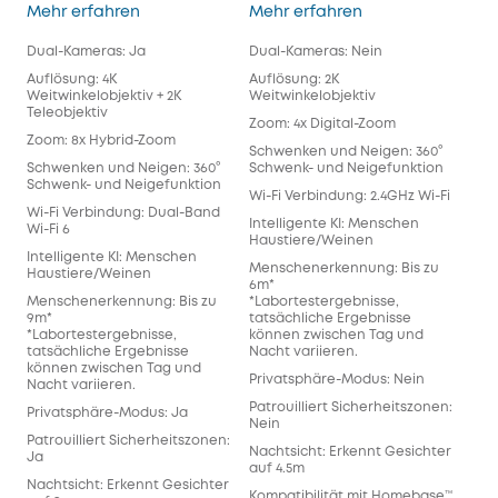
Indoor Cam S350
Indoor Cam E220
Mehr erfahren
Mehr erfahren
Meh
Dual-Kameras: Ja
Dual-Kameras: Nein
Dua
Auflösung: 4K
Auflösung: 2K
Auf
Weitwinkelobjektiv + 2K
Weitwinkelobjektiv
Wei
Teleobjektiv
Zoom: 4x Digital-Zoom
Zoo
Zoom: 8x Hybrid-Zoom
Schwenken und Neigen: 360°
Sch
Schwenken und Neigen: 360°
Schwenk- und Neigefunktion
Sich
Schwenk- und Neigefunktion
Wi-Fi Verbindung: 2.4GHz Wi-Fi
Wi-
Wi-Fi Verbindung: Dual-Band
Intelligente KI: Menschen
Int
Wi-Fi 6
Haustiere/Weinen
Hau
Intelligente KI: Menschen
Menschenerkennung: Bis zu
Men
Haustiere/Weinen
6m*
6m*
Menschenerkennung: Bis zu
*Labortestergebnisse,
*La
9m*
tatsächliche Ergebnisse
tat
*Labortestergebnisse,
können zwischen Tag und
kön
tatsächliche Ergebnisse
Nacht variieren.
Nac
können zwischen Tag und
Privatsphäre-Modus: Nein
Pri
Nacht variieren.
Patrouilliert Sicherheitszonen:
Patr
Privatsphäre-Modus: Ja
Nein
Nei
Patrouilliert Sicherheitszonen:
Nachtsicht: Erkennt Gesichter
Nac
Ja
auf 4.5m
auf
Nachtsicht: Erkennt Gesichter
Kompatibilität mit Homebase™
Kom