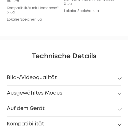
auf 9m
3: Ja
3: J
Kompatibilität mit Homebase™
Lokaler Speicher: Ja
Lok
3: Ja
Lokaler Speicher: Ja
Technische Details
Bild-/Videoqualität
Ausgewähltes Modus
Auf dem Gerät
Kompatibilität