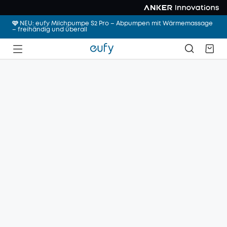
🩷 NEU: eufy Milchpumpe S2 Pro – Abpumpen mit Wärmemassage
– freihändig und überall