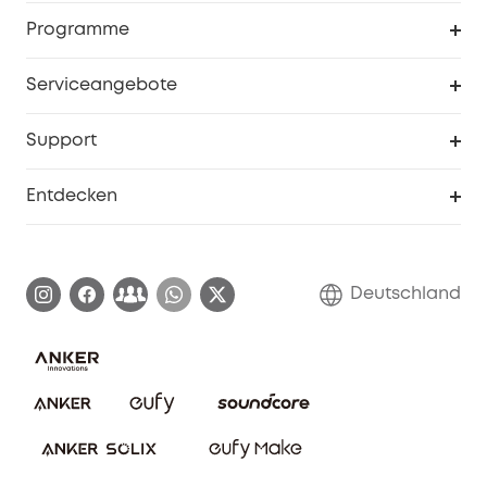
Sicherheit
Sendungsverfolgung
Programme
Baby
Meine Rabattcodes
eufy Business
Serviceangebote
eufyCredits Prämienprogramm
Studenten- & Lehrerrabatte
Security-Webportal
Support
Myeufy Preise
Seniorenrabatte
Smarte Hilfe
Entdecken
Affiliate-Programm
Garantieinformationen
eufy Markengeschichte
Zertifizierte generalüberholte Produkte
Garantieabwicklung
Blog
Deutschland
E-Anleitung herunterladen
Kontaktiere uns
Impressum
Nachhaltigkeit
Bestellung stornieren
eufy Security Community
eufy Clean Community