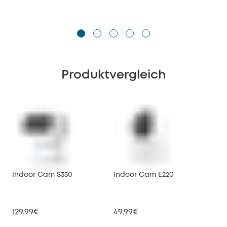
Produktvergleich
Indoor Cam S350
Indoor Cam E220
Ind
129,99€
49,99€
39,