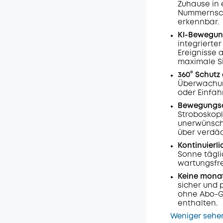
Zuhause in 
Nummernschi
erkennbar.
KI-Bewegung
integrierte
Ereignisse 
maximale Si
360° Schutz
Überwachung
oder Einfahrt
Bewegungsak
Stroboskopl
unerwünscht
über verdäc
Kontinuierli
Sonne tägli
wartungsfre
Keine monat
sicher und 
ohne Abo-Ge
enthalten.
Weniger sehe