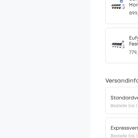
Hom
899
Euf
Fes
779
Versandinf
Standardv
Bestelle bis 
Expressve
Bestelle bis