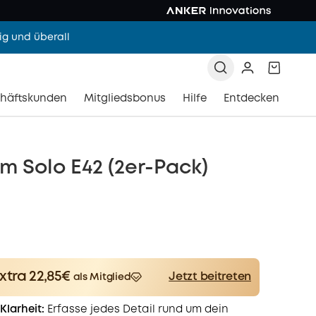
g und überall
häftskunden
Mitgliedsbonus
Hilfe
Entdecken
 Solo E42 (2er-Pack)
xtra 22,85€
Jetzt beitreten
als Mitglied
er
Spare 22,85€ Now
Other Benefits
Klarheit:
Erfasse jedes Detail rund um dein
worth more than 22,85€
onth