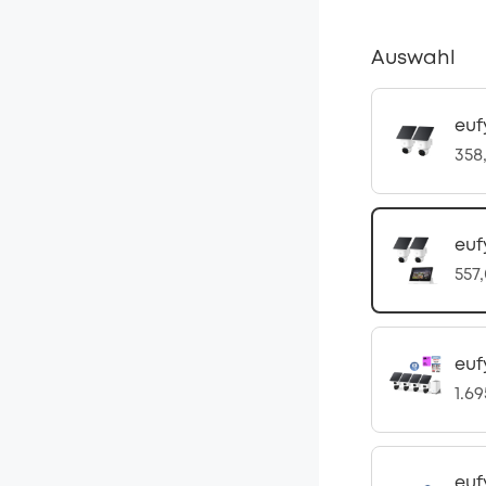
Auswahl
euf
358
euf
557
euf
1.6
euf