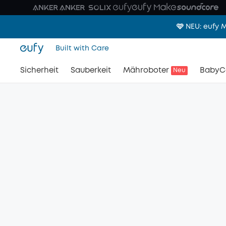
🩷 NEU: eufy
Built with Care
Sicherheit
Sauberkeit
Mähroboter
BabyC
Neu