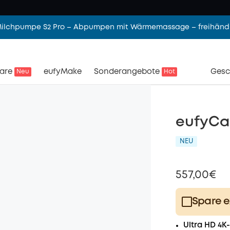
 Milchpumpe S2 Pro – Abpumpen mit Wärmemassage – freihändi
are
eufyMake
Sonderangebote
Gesc
Neu
Hot
eufyCam
NEU
557,00€
Spare e
Plus Memb
Ultra HD 4K-
$15.00
/m