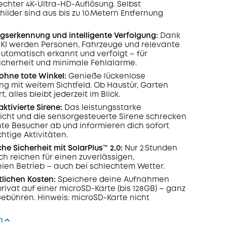
echter 4K-Ultra-HD-Auflösung. Selbst
lder sind aus bis zu 10 Metern Entfernung
serkennung und intelligente Verfolgung:
Dank
r KI werden Personen, Fahrzeuge und relevante
automatisch erkannt und verfolgt – für
cherheit und minimale Fehlalarme.
 ohne tote Winkel:
Genieße lückenlose
 mit weitem Sichtfeld. Ob Haustür, Garten
, alles bleibt jederzeit im Blick.
tivierte Sirene:
Das leistungsstarke
icht und die sensorgesteuerte Sirene schrecken
e Besucher ab und informieren dich sofort
htige Aktivitäten.
che Sicherheit mit SolarPlus™ 2.0:
Nur 2 Stunden
ch reichen für einen zuverlässigen,
ien Betrieb – auch bei schlechtem Wetter.
lichen Kosten:
Speichere deine Aufnahmen
privat auf einer microSD-Karte (bis 128GB) – ganz
bühren. Hinweis: microSD-Karte nicht
n