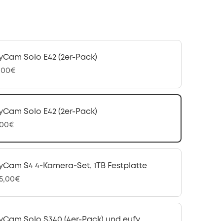
yCam Solo E42 (2er-Pack)
,00€
yCam Solo E42 (2er-Pack)
,00€
yCam S4 4‑Kamera‑Set, 1TB Festplatte
95,00€
yCam Solo S340 (4er-Pack) und eufy