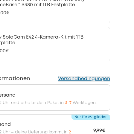
eBase™ S380 mit 1TB Festplatte
,00€
y SoloCam E42 4-Kamera-Kit mit 1TB
tplatte
,00€
ormationen
Versandbedingungen
ersand
12 Uhr und erhalte dein Paket in
3–7
Werktagen.
Nur für Mitglieder
rsand
9,99€
 12 Uhr – deine Lieferung kommt in
2