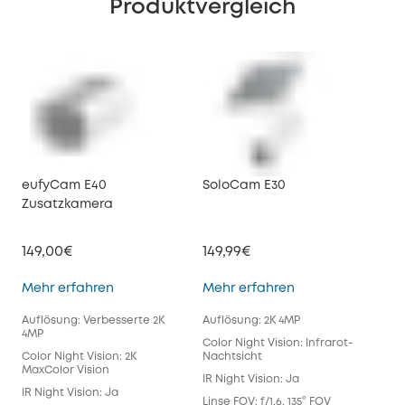
Produktvergleich
eufyCam E40
SoloCam E30
euf
Zusatzkamera
149,00€
149,99€
27
eufyCam E40 Zusatzkamera
SoloCam E30
Mehr erfahren
Mehr erfahren
Meh
Auflösung: Verbesserte 2K
Auflösung: 2K 4MP
Auf
4MP
Color Night Vision: Infrarot-
Colo
Color Night Vision: 2K
Nachtsicht
Max
MaxColor Vision
IR Night Vision: Ja
IR N
IR Night Vision: Ja
Linse FOV: f/1.6, 135° FOV
Lins