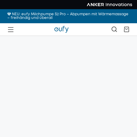
🩷 NEU: eufy Milchpumpe S2 Pro – Abpumpen mit Wärmemassage
– freihändig und überall