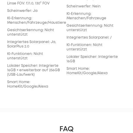
Linse FOV: f/1.0, 130° FOV
Scheinwerfer: Nein
Sch
Scheinwerfer: Ja
KI-Erkennung:
KI-
KI-Erkennung:
Menschen/Fahrzeuge
Men
Menschen/Fahrzeuge/Haustiere
Gesichtserkennung: Nicht
Ges
Gesichtserkennung: Nicht
unterstützt
Unt
unterstützt
Integriertes Solarpanel: /
Inte
Integriertes Solarpanel: Ja,
Sola
KI-Funktionen: Nicht
SolarPlus 2.0
unterstützt
KI-
KI-Funktionen: Nicht
Sch
Lokaler Speicher: Integrierte
unterstützt
übe
16GB
Ver
Lokaler Speicher: Integrierte
Smart Home:
16GB + erweiterbar auf 256GB
Loka
HomeKit/Google/Alexa
(USB-Laufwerk)
16G
(Ha
Smart Home:
HomeKit/Google/Alexa
Sma
Hom
FAQ