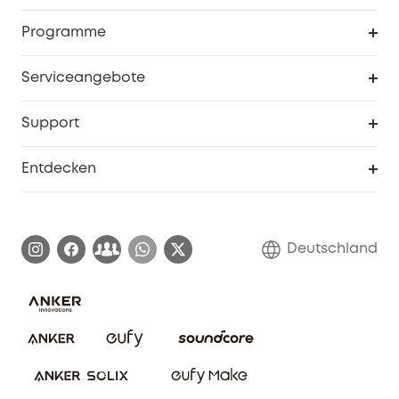
Sicherheit
Sendungsverfolgung
Programme
Baby
Meine Rabattcodes
eufy Business
Serviceangebote
eufyCredits Prämienprogramm
Studenten- & Lehrerrabatte
Security-Webportal
Support
Myeufy Preise
Seniorenrabatte
Smarte Hilfe
Entdecken
Affiliate-Programm
Garantieinformationen
eufy Markengeschichte
Zertifizierte generalüberholte Produkte
Garantieabwicklung
Blog
Deutschland
E-Anleitung herunterladen
Kontaktiere uns
Impressum
Nachhaltigkeit
Bestellung stornieren
eufy Security Community
eufy Clean Community