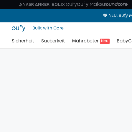
🩷 NEU: eufy
Built with Care
Sicherheit
Sauberkeit
Mähroboter
BabyC
Neu