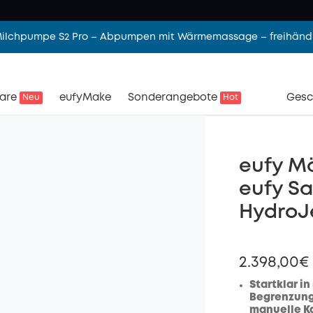
 Milchpumpe S2 Pro – Abpumpen mit Wärmemassage – freihändi
are
eufyMake
Sonderangebote
Gesc
Neu
Hot
eufy Mä
eufy S
HydroJ
2.398,00€
Startklar i
Begrenzungs
manuelle K