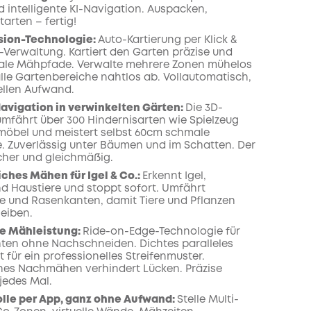
 intelligente KI-Navigation. Auspacken,
tarten – fertig!
ision-Technologie:
Auto-Kartierung per Klick &
-Verwaltung. Kartiert den Garten präzise und
ale Mähpfade. Verwalte mehrere Zonen mühelos
lle Gartenbereiche nahtlos ab. Vollautomatisch,
llen Aufwand.
avigation in verwinkelten Gärten:
Die 3D-
mfährt über 300 Hindernisarten wie Spielzeug
öbel und meistert selbst 60cm schmale
 Zuverlässig unter Bäumen und im Schatten. Der
cher und gleichmäßig.
iches Mähen für Igel & Co.:
Erkennt Igel,
und Haustiere und stoppt sofort. Umfährt
 und Rasenkanten, damit Tiere und Pflanzen
leiben.
ge Mähleistung:
Ride-on-Edge-Technologie für
ten ohne Nachschneiden. Dichtes paralleles
für ein professionelles Streifenmuster.
es Nachmähen verhindert Lücken. Präzise
jedes Mal.
olle per App, ganz ohne Aufwand:
Stelle Multi-