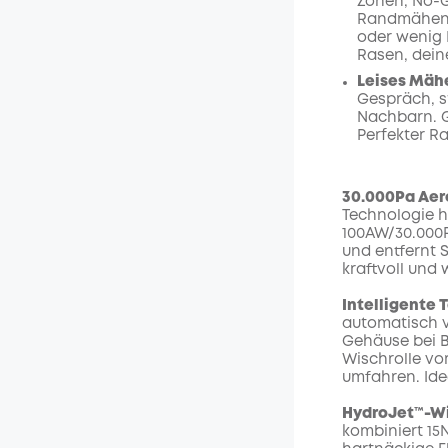
Zonen, No-G
Randmähen,
oder wenig 
Rasen, dein
Leises Mäh
Gespräch, s
Nachbarn. G
Perfekter R
30.000Pa Aer
Technologie hä
100AW/30.000P
und entfernt 
kraftvoll und
Intelligente
automatisch v
Gehäuse bei 
Wischrolle vo
umfahren. Ide
HydroJet™-Wi
kombiniert 15