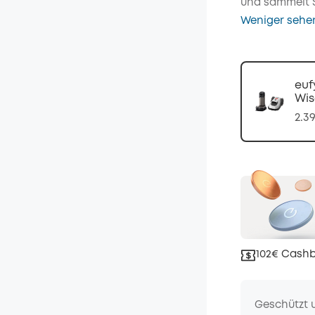
und sammelt S
Weniger sehe
euf
Wis
2.3
102€ Cashb
Geschützt 