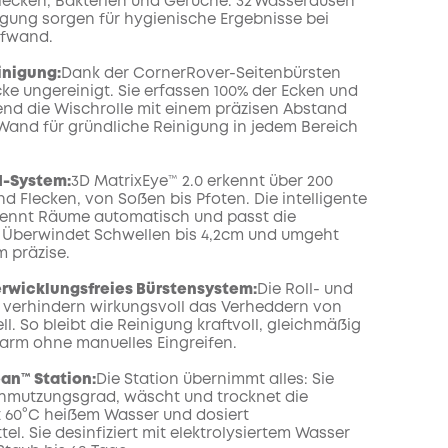
lecken, Bakterien und Gerüche. 32 Wasserdüsen
nigung sorgen für hygienische Ergebnisse bei
fwand.
nigung:
Dank der CornerRover-Seitenbürsten
cke ungereinigt. Sie erfassen 100% der Ecken und
nd die Wischrolle mit einem präzisen Abstand
Wand für gründliche Reinigung in jedem Bereich
I-System:
3D MatrixEye™ 2.0 erkennt über 200
d Flecken, von Soßen bis Pfoten. Die intelligente
kennt Räume automatisch und passt die
 Überwindet Schwellen bis 4,2cm und umgeht
m präzise.
erwicklungsfreies Bürstensystem:
Die Roll- und
 verhindern wirkungsvoll das Verheddern von
l. So bleibt die Reinigung kraftvoll, gleichmäßig
arm ohne manuelles Eingreifen.
ean™ Station:
Die Station übernimmt alles: Sie
hmutzungsgrad, wäscht und trocknet die
t 60°C heißem Wasser und dosiert
el. Sie desinfiziert mit elektrolysiertem Wasser