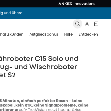
g und überall
häftskunden
Mitgliedsbonus
Hilfe
Entdecken
hroboter C15 Solo und
aug- und Wischroboter
et S2
n 5 Minuten, einfach perfekter Rasen – keine
kabel, kein RTK, keine Signalprobleme, keine
artierung:
eufy TrueVision nutzt hochpräzise