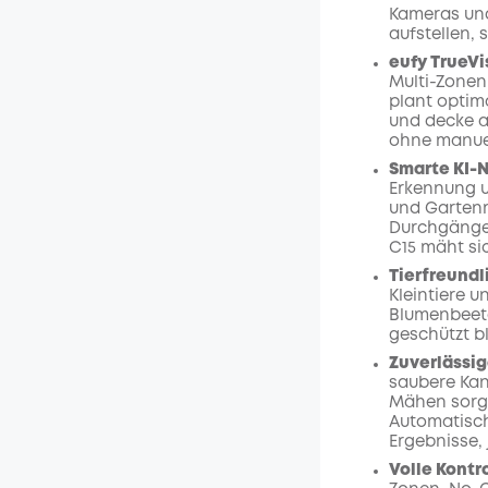
Kameras und
aufstellen, s
eufy TrueV
Multi-Zonen
plant optim
und decke a
ohne manue
Smarte KI-N
Erkennung u
und Gartenm
Durchgänge.
C15 mäht si
Tierfreundl
Kleintiere 
Blumenbeete
geschützt b
Zuverlässi
saubere Kan
Mähen sorgt 
Automatisch
Ergebnisse, 
Volle Kontr