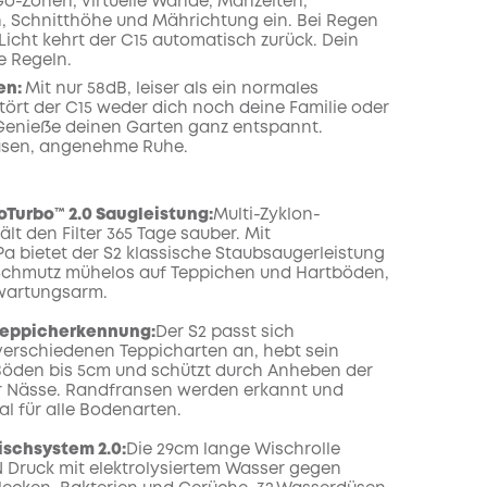
o-Zonen, virtuelle Wände, Mähzeiten,
 Schnitthöhe und Mährichtung ein. Bei Regen
Licht kehrt der C15 automatisch zurück. Dein
e Regeln.
en:
Mit nur 58dB, leiser als ein normales
tört der C15 weder dich noch deine Familie oder
enieße deinen Garten ganz entspannt.
asen, angenehme Ruhe.
oTurbo™ 2.0 Saugleistung:
Multi-Zyklon-
lt den Filter 365 Tage sauber. Mit
a bietet der S2 klassische Staubsaugerleistung
Schmutz mühelos auf Teppichen und Hartböden,
 wartungsarm.
 Teppicherkennung
:
Der S2 passt sich
erschiedenen Teppicharten an, hebt sein
Böden bis 5cm und schützt durch Anheben der
r Nässe. Randfransen werden erkannt und
al für alle Bodenarten.
schsystem 2.0:
Die 29cm lange Wischrolle
N Druck mit elektrolysiertem Wasser gegen