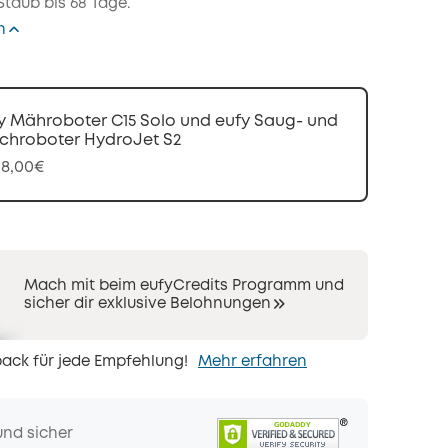
taub bis 68 Tage.
n
y Mähroboter C15 Solo und eufy Saug- und
chroboter HydroJet S2
98,00€
Mach mit beim eufyCredits Programm und
sicher dir exklusive Belohnungen
ack für jede Empfehlung!
Mehr erfahren
und sicher