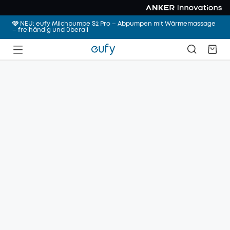
🩷 NEU: eufy Milchpumpe S2 Pro – Abpumpen mit Wärmemassage
– freihändig und überall