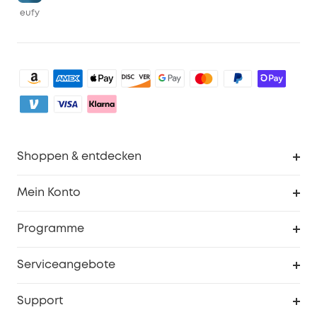
eufy
Shoppen & entdecken
Sauberkeit
Mein Konto
Sicherheit
Sendungsverfolgung
Programme
Baby
Meine Rabattcodes
eufy Business
Serviceangebote
eufyCredits Prämienprogramm
Studenten- & Lehrerrabatte
Security-Webportal
Support
Myeufy Preise
Seniorenrabatte