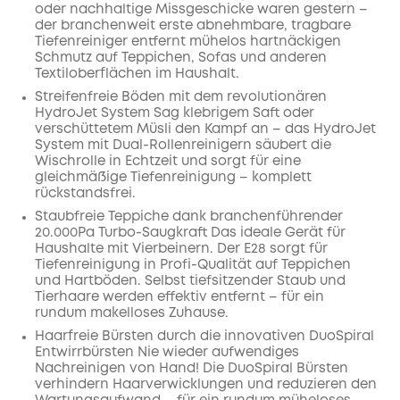
oder nachhaltige Missgeschicke waren gestern –
der branchenweit erste abnehmbare, tragbare
Tiefenreiniger entfernt mühelos hartnäckigen
Schmutz auf Teppichen, Sofas und anderen
Textiloberflächen im Haushalt.
Streifenfreie Böden mit dem revolutionären
HydroJet System Sag klebrigem Saft oder
verschüttetem Müsli den Kampf an – das HydroJet
System mit Dual-Rollenreinigern säubert die
Wischrolle in Echtzeit und sorgt für eine
gleichmäßige Tiefenreinigung – komplett
rückstandsfrei.
Staubfreie Teppiche dank branchenführender
20.000Pa Turbo-Saugkraft Das ideale Gerät für
Haushalte mit Vierbeinern. Der E28 sorgt für
Tiefenreinigung in Profi-Qualität auf Teppichen
und Hartböden. Selbst tiefsitzender Staub und
Tierhaare werden effektiv entfernt – für ein
rundum makelloses Zuhause.
Haarfreie Bürsten durch die innovativen DuoSpiral
Entwirrbürsten Nie wieder aufwendiges
Nachreinigen von Hand! Die DuoSpiral Bürsten
verhindern Haarverwicklungen und reduzieren den