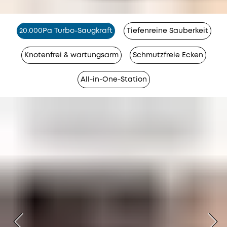
20.000Pa Turbo-Saugkraft
Tiefenreine Sauberkeit
Knotenfrei & wartungsarm
Schmutzfreie Ecken
All-in-One-Station