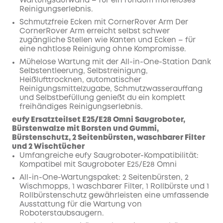
Wartungsaufwand – für ein rundum müheloses
Reinigungserlebnis.
Schmutzfreie Ecken mit CornerRover Arm Der
CornerRover Arm erreicht selbst schwer
zugängliche Stellen wie Kanten und Ecken – für
eine nahtlose Reinigung ohne Kompromisse.
Mühelose Wartung mit der All-in-One-Station Dank
Selbstentleerung, Selbstreinigung,
Heißlufttrocknen, automatischer
Reinigungsmittelzugabe, Schmutzwasserauffang
und Selbstbefüllung genießt du ein komplett
freihändiges Reinigungserlebnis.
eufy Ersatzteilset E25/E28 Omni Saugroboter,
Bürstenwalze mit Borsten und Gummi,
Bürstenschutz, 2 Seitenbürsten, waschbarer Filter
und 2 Wischtücher
Umfangreiche eufy Saugroboter-Kompatibilität:
Kompatibel mit Saugroboter E25/E28 Omni
All-in-One-Wartungspaket: 2 Seitenbürsten, 2
Wischmopps, 1 waschbarer Filter, 1 Rollbürste und 1
Rollbürstenschutz gewährleisten eine umfassende
Ausstattung für die Wartung von
Roboterstaubsaugern.