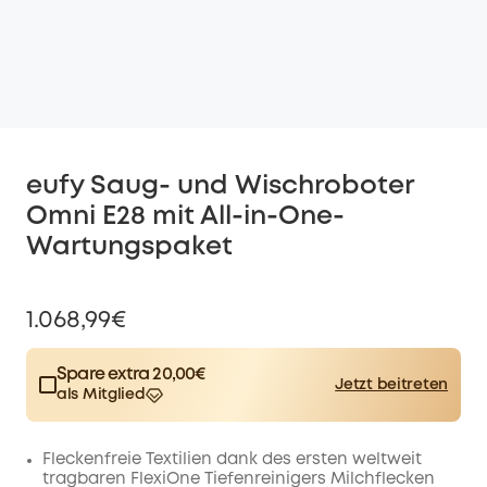
eufy Saug- und Wischroboter
Omni E28 mit All-in-One-
Wartungspaket
1.068,99€
Spare extra 20,00€
Jetzt beitreten
als Mitglied
$15.00
Plus Member
/month
Spare 20,00€ Now
Other Benefits
Fleckenfreie Textilien dank des ersten weltweit
worth more than 20,00€
tragbaren FlexiOne Tiefenreinigers Milchflecken