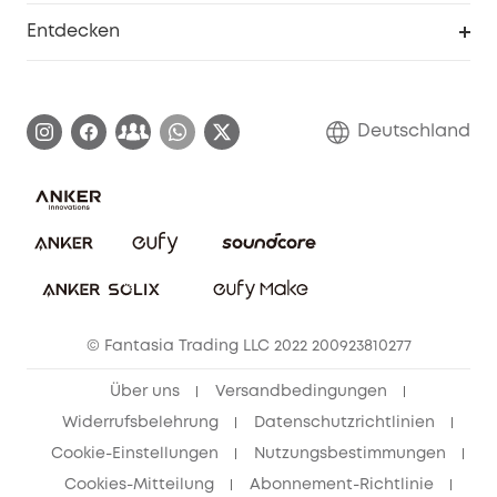
Smarte Hilfe
Entdecken
Affiliate-Programm
Garantieinformationen
eufy Markengeschichte
Zertifizierte generalüberholte Produkte
Garantieabwicklung
Blog
Deutschland
E-Anleitung herunterladen
Kontaktiere uns
Impressum
Nachhaltigkeit
Bestellung stornieren
eufy Security Community
eufy Clean Community
© Fantasia Trading LLC 2022 200923810277
Freunde werben & bis zu 80€ sichern
Über uns
Versandbedingungen
Widerrufsbelehrung
Datenschutzrichtlinien
Cookie-Einstellungen
Nutzungsbestimmungen
Cookies-Mitteilung
Abonnement-Richtlinie