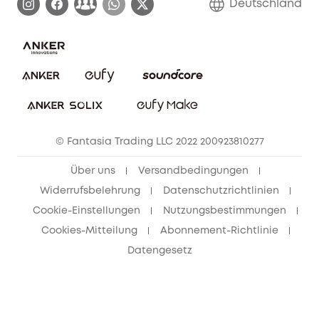
Deutschland
E-Anleitung herunterladen
Kontaktiere uns
Impressum
Nachhaltigkeit
Bestellung stornieren
eufy Security Community
eufy Clean Community
© Fantasia Trading LLC 2022 200923810277
Freunde werben & bis zu 80€ sichern
Über uns
Versandbedingungen
Widerrufsbelehrung
Datenschutzrichtlinien
Cookie-Einstellungen
Nutzungsbestimmungen
Cookies-Mitteilung
Abonnement-Richtlinie
Datengesetz