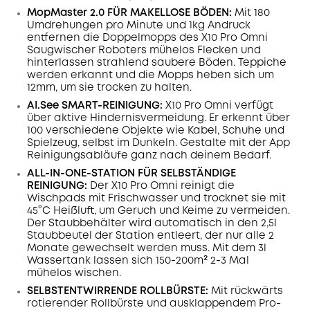
MopMaster 2.0 FÜR MAKELLOSE BÖDEN:
Mit 180
Umdrehungen pro Minute und 1kg Andruck
entfernen die Doppelmopps des X10 Pro Omni
Saugwischer Roboters mühelos Flecken und
hinterlassen strahlend saubere Böden.
Teppiche
werden erkannt und die Mopps heben sich um
12mm, um sie trocken zu halten.
AI.See SMART-REINIGUNG:
X10 Pro Omni verfügt
über aktive Hindernisvermeidung. Er erkennt über
100 verschiedene Objekte wie Kabel, Schuhe und
Spielzeug, selbst im Dunkeln. Gestalte mit der App
Reinigungsabläufe ganz nach deinem Bedarf.
ALL-IN-ONE-STATION FÜR SELBSTÄNDIGE
REINIGUNG:
Der X10 Pro Omni reinigt die
Wischpads mit Frischwasser und trocknet sie mit
45°C Heißluft, um Geruch und Keime zu vermeiden.
Der Staubbehälter wird automatisch in den 2,5l
Staubbeutel der Station entleert, der nur alle 2
Monate gewechselt werden muss. Mit dem 3l
Wassertank lassen sich 150-200m² 2-3 Mal
mühelos wischen.
SELBSTENTWIRRENDE ROLLBÜRSTE:
Mit rückwärts
rotierender Rollbürste und ausklappendem Pro-