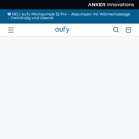
🩷 NEU: eufy Milchpumpe S2 Pro – Abpumpen mit Wärmemassage
– freihändig und überall