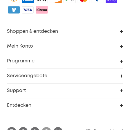
Shoppen & entdecken
Sauberkeit
Mein Konto
Sicherheit
Sendungsverfolgung
Programme
Baby
Meine Rabattcodes
eufy Business
Serviceangebote
eufyCredits Prämienprogramm
Studenten- & Lehrerrabatte
Security-Webportal
Support
Myeufy Preise
Seniorenrabatte
Smarte Hilfe
Entdecken
Affiliate-Programm
Garantieinformationen
eufy Markengeschichte
Zertifizierte generalüberholte Produkte
Garantieabwicklung
Blog