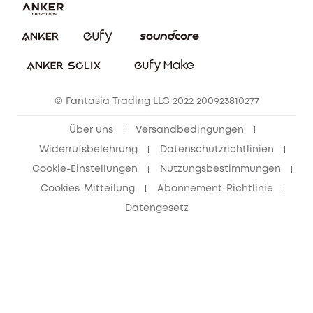
Impressum
Nachhaltigkeit
Bestellung stornieren
eufy Security Community
eufy Clean Community
© Fantasia Trading LLC 2022 200923810277
Freunde werben & bis zu 80€ sichern
Über uns
Versandbedingungen
Widerrufsbelehrung
Datenschutzrichtlinien
Cookie-Einstellungen
Nutzungsbestimmungen
Cookies-Mitteilung
Abonnement-Richtlinie
Datengesetz