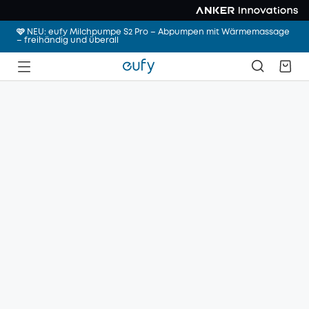
🩷 NEU: eufy Milchpumpe S2 Pro – Abpumpen mit Wärmemassage
– freihändig und überall