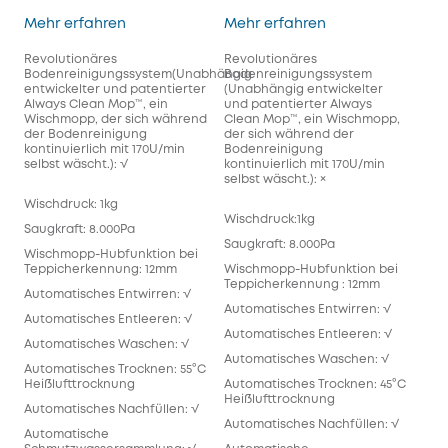
S1 Pro
X10 Pro Omni
Mehr erfahren
Mehr erfahren
Revolutionäres
Revolutionäres
Bodenreinigungssystem(Unabhängig
Bodenreinigungssystem
entwickelter und patentierter
(Unabhängig entwickelter
Always Clean Mop™️, ein
und patentierter Always
Wischmopp, der sich während
Clean Mop™️, ein Wischmopp,
der Bodenreinigung
der sich während der
kontinuierlich mit 170U/min
Bodenreinigung
selbst wäscht.): √
kontinuierlich mit 170U/min
selbst wäscht.): ×
Wischdruck: 1kg
Wischdruck:1kg
Saugkraft: 8.000Pa
Saugkraft: 8.000Pa
Wischmopp-Hubfunktion bei
Teppicherkennung: 12mm
Wischmopp-Hubfunktion bei
Teppicherkennung : 12mm
Automatisches Entwirren: √
Automatisches Entwirren: √
Automatisches Entleeren: √
Automatisches Entleeren: √
Automatisches Waschen: √
Automatisches Waschen: √
Automatisches Trocknen: 55°C
Heißlufttrocknung
Automatisches Trocknen: 45°C
Heißlufttrocknung
Automatisches Nachfüllen: √
Automatisches Nachfüllen: √
Automatische