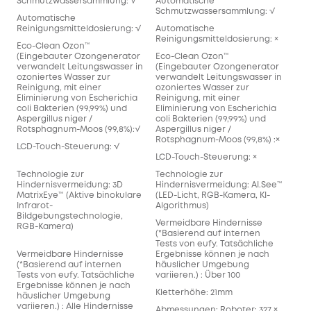
Schmutzwassersammlung: √
Automatische
Schmutzwassersammlung: √
Automatische
Reinigungsmitteldosierung: √
Automatische
Reinigungsmitteldosierung: ×
Eco-Clean Ozon™️
(Eingebauter Ozongenerator
Eco-Clean Ozon™️
verwandelt Leitungswasser in
(Eingebauter Ozongenerator
ozoniertes Wasser zur
verwandelt Leitungswasser in
Reinigung, mit einer
ozoniertes Wasser zur
Eliminierung von Escherichia
Reinigung, mit einer
coli Bakterien (99,99%) und
Eliminierung von Escherichia
Aspergillus niger /
coli Bakterien (99,99%) und
Rotsphagnum-Moos (99,8%):√
Aspergillus niger /
Rotsphagnum-Moos (99,8%) :×
LCD-Touch-Steuerung: √
LCD-Touch-Steuerung: ×
Technologie zur
Technologie zur
Hindernisvermeidung: 3D
Hindernisvermeidung: AI.See™️
MatrixEye™️ (Aktive binokulare
(LED-Licht, RGB-Kamera, KI-
Infrarot-
Algorithmus)
Bildgebungstechnologie,
Vermeidbare Hindernisse
RGB-Kamera)
(*Basierend auf internen
Tests von eufy. Tatsächliche
Vermeidbare Hindernisse
Ergebnisse können je nach
(*Basierend auf internen
häuslicher Umgebung
Tests von eufy. Tatsächliche
variieren.) : Über 100
Ergebnisse können je nach
Kletterhöhe: 21mm
häuslicher Umgebung
variieren.) : Alle Hindernisse
Abmessungen: Roboter: 327 ×