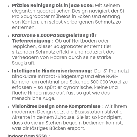
Präzise Reinigung bis in jede Ecke:
Mit seinem
eleganten quadratischen Design navigiert der S1
Pro Saugroboter mühelos in Ecken und entlang
von Kanten, um selbst verborgenen Schmutz zu
entfernen.
Kraftvolle 8.000Pa Saugleistung für
Tiefenreinigung：
Ob auf Hartböden oder
Teppichen, dieser Saugroboter entfernt tief
sitzenden Schmutz effektiv und reduziert das
Verheddern von Haaren durch seine starke
Saugkraft.
Intelligente Hinderniserkennung:
Der S1 Pro nutzt
binokulare Infrarot-Bildgebung und eine RGB-
Kamera, um achtmal pro Sekunde 300.000 Voxel zu
erfassen – so spürt er dynamische, kleine und
flache Hindernisse auf, fast so gut wie das
menschliche Auge.
Visionäres Design ohne Kompromisse：
Mit ihrem
modernen Design setzt die Basisstation stilvolle
Akzente in deinem Zuhause. Sie ist so konzipiert,
dass du sie im Stehen bequem bedienen kannst,
was dir lästiges Bücken erspart.
Indoor Cam S350：