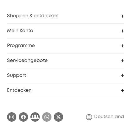
Shoppen & entdecken
Sauberkeit
Mein Konto
Sicherheit
Sendungsverfolgung
Programme
Baby
Meine Rabattcodes
eufy Business
Serviceangebote
eufyCredits Prämienprogramm
Studenten- & Lehrerrabatte
Security-Webportal
Support
Myeufy Preise
Seniorenrabatte
Smarte Hilfe
Entdecken
Affiliate-Programm
Garantieinformationen
eufy Markengeschichte
Zertifizierte generalüberholte Produkte
Garantieabwicklung
Blog
Deutschland
E-Anleitung herunterladen
Kontaktiere uns