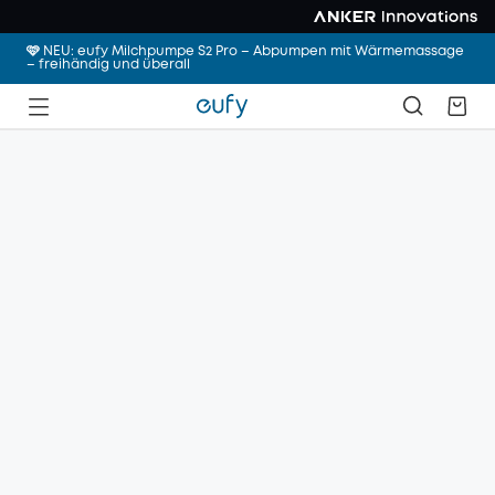
🩷 NEU: eufy Milchpumpe S2 Pro – Abpumpen mit Wärmemassage
– freihändig und überall