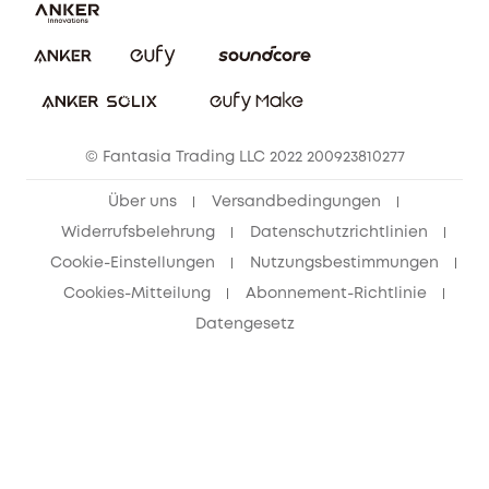
Impressum
Nachhaltigkeit
Bestellung stornieren
eufy Security Community
eufy Clean Community
© Fantasia Trading LLC 2022 200923810277
Freunde werben & bis zu 80€ sichern
Über uns
Versandbedingungen
Widerrufsbelehrung
Datenschutzrichtlinien
Cookie-Einstellungen
Nutzungsbestimmungen
Cookies-Mitteilung
Abonnement-Richtlinie
Datengesetz