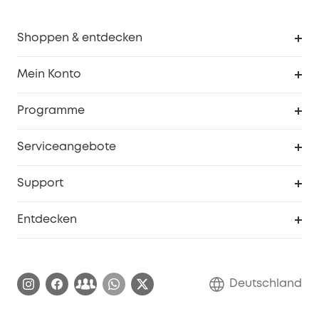
Shoppen & entdecken
Sauberkeit
Mein Konto
Sicherheit
Sendungsverfolgung
Programme
Baby
Meine Rabattcodes
eufy Business
Serviceangebote
eufyCredits Prämienprogramm
Studenten- & Lehrerrabatte
Security-Webportal
Support
Myeufy Preise
Seniorenrabatte
Smarte Hilfe
Entdecken
Affiliate-Programm
Garantieinformationen
eufy Markengeschichte
Zertifizierte generalüberholte Produkte
Garantieabwicklung
Blog
Deutschland
E-Anleitung herunterladen
Kontaktiere uns