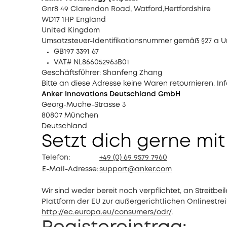
Gnr8 49 Clarendon Road, Watford,
Hertfordshire
WD17 1HP England
United Kingdom
Umsatzsteuer-Identifikationsnummer gemäß §27 a U
GB197 3391 67
VAT
# NL866052963B01
Geschäftsführer: Shanfeng Zhang
Bitte an diese Adresse keine Waren retournieren. In
Anker Innovations Deutschland GmbH
Georg-Muche-Strasse 3
80807 München
Deutschland
Setzt dich gerne mit
Telefon:
+49 (0) 69 9579 7960
E-Mail-Adresse:
support@anker.com
Wir sind weder bereit noch verpflichtet, an Streitb
Plattform der EU zur außergerichtlichen Onlinestre
http://ec.europa.eu/consumers/odr/
.