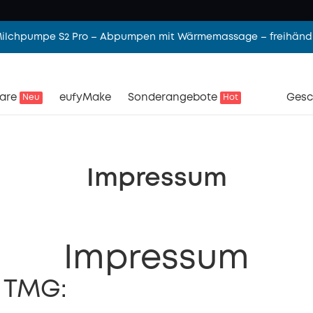
 Milchpumpe S2 Pro – Abpumpen mit Wärmemassage – freihändi
are
eufyMake
Sonderangebote
Gesc
Neu
Hot
Impressum
Impressum
 TMG: