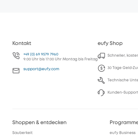
Kontakt
eufy Shop
+49 (0) 69 9579 7960
Schneller, kost
9:00 Uhr bis 17:00 Uhr Montag bis Freitag
30 Tage Geld-Zu
support@eufy.com
Technische Unt
Kunden-Support
Shoppen & entdecken
Programm
Sauberkeit
eufy Business