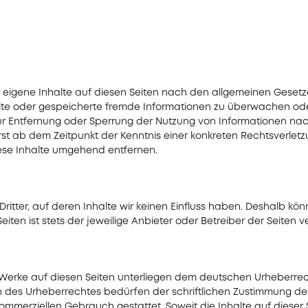
r eigene Inhalte auf diesen Seiten nach den allgemeinen Gesetze
ttelte oder gespeicherte fremde Informationen zu überwachen od
 zur Entfernung oder Sperrung der Nutzung von Informationen n
erst ab dem Zeitpunkt der Kenntnis einer konkreten Rechtsverle
ese Inhalte umgehend entfernen.
ritter, auf deren Inhalte wir keinen Einfluss haben. Deshalb kön
iten ist stets der jeweilige Anbieter oder Betreiber der Seiten v
d Werke auf diesen Seiten unterliegen dem deutschen Urheberrecht
des Urheberrechtes bedürfen der schriftlichen Zustimmung des 
 kommerziellen Gebrauch gestattet. Soweit die Inhalte auf dieser