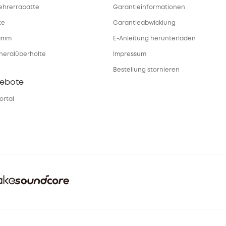
ehrerrabatte
Garantieinformationen
te
Garantieabwicklung
ramm
E-Anleitung herunterladen
eneralüberholte
Impressum
Bestellung stornieren
gebote
ortal