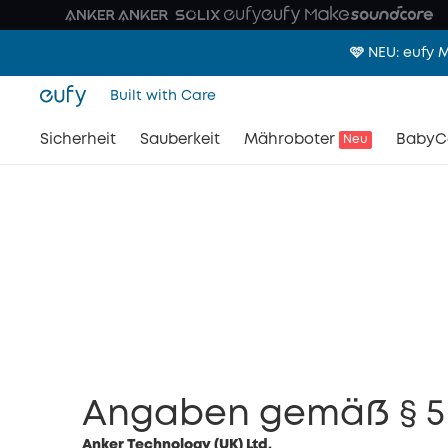
🩷 NEU: eufy
Built with Care
Sicherheit
Sauberkeit
Mähroboter
BabyC
Neu
Angaben gemäß § 5
Anker Technology (UK) Ltd.