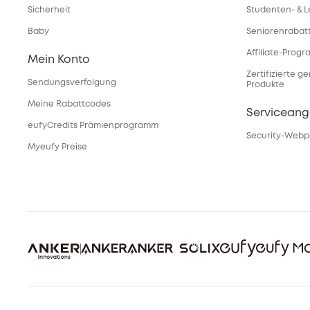
Sicherheit
Studenten- & L
Baby
Seniorenrabat
Affiliate-Prog
Mein Konto
Zertifizierte g
Sendungsverfolgung
Produkte
Meine Rabattcodes
Servicean
eufyCredits Prämienprogramm
Security-Webp
Myeufy Preise