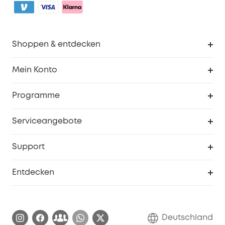
Shoppen & entdecken
Sauberkeit
Mein Konto
Sicherheit
Sendungsverfolgung
Programme
Baby
Meine Rabattcodes
eufy Business
Serviceangebote
eufyCredits Prämienprogramm
Studenten- & Lehrerrabatte
Security-Webportal
Support
Myeufy Preise
Seniorenrabatte
Smarte Hilfe
Entdecken
Affiliate-Programm
Garantieinformationen
eufy Markengeschichte
Zertifizierte generalüberholte Produkte
Garantieabwicklung
Blog
Deutschland