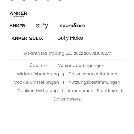
E-Anleitung herunterladen
Kontaktiere uns
Impressum
Nachhaltigkeit
Bestellung stornieren
eufy Security Community
eufy Clean Community
© Fantasia Trading LLC 2022 200923810277
Freunde werben & bis zu 80€ sichern
Über uns
Versandbedingungen
Widerrufsbelehrung
Datenschutzrichtlinien
Cookie-Einstellungen
Nutzungsbestimmungen
Cookies-Mitteilung
Abonnement-Richtlinie
Datengesetz