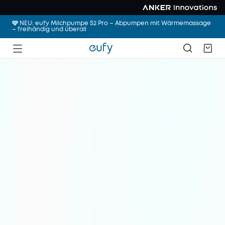
🩷 NEU: eufy Milchpumpe S2 Pro – Abpumpen mit Wärmemassage
– freihändig und überall