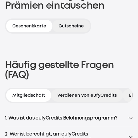
Prämien eintauschen
Für jeden Einkauf gilt
Geschenkkarte
Gutscheine
1 € = 1 eufyCredit
Jetzt registrieren
Häufig gestellte Fragen
(FAQ)
Mitgliedschaft
Verdienen von eufyCredits
Ein
1. Was ist das eufyCredits Belohnungsprogramm?
Das eufyCredits Belohnungsprogramm ist ein Programm,
mit dem Kunden auf eufy.com (mit Ausnahme von
2. Wer ist berechtigt, am eufyCredits