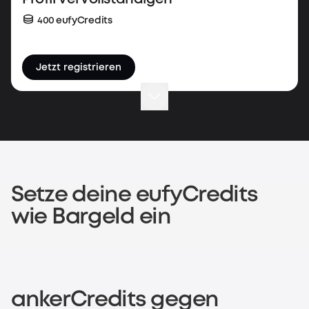
400 eufyCredits
Jetzt registrieren
Erste Bestellung abschließen
200 eufyCredits
Jetzt shoppen
Setze deine eufyCredits
wie Bargeld ein
Kaufbeleg hochladen
200 eufyCredits
ankerCredits gegen
Jetzt registrieren