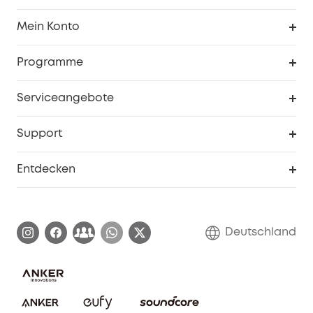
Sauberkeit
Mein Konto
Sicherheit
Sendungsverfolgung
Programme
Baby
Meine Rabattcodes
eufy Business
Serviceangebote
eufyCredits Prämienprogramm
Studenten- & Lehrerrabatte
Security-Webportal
Support
Myeufy Preise
Seniorenrabatte
Smarte Hilfe
Entdecken
Affiliate-Programm
Garantieinformationen
eufy Markengeschichte
Zertifizierte generalüberholte Produkte
Garantieabwicklung
Blog
Deutschland
E-Anleitung herunterladen
Kontaktiere uns
Impressum
Nachhaltigkeit
Bestellung stornieren