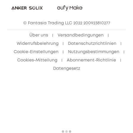
eufy Security Community
eufy Clean Community
© Fantasia Trading LLC 2022 200923810277
Freunde werben & bis zu 80€ sichern
Über uns
Versandbedingungen
Widerrufsbelehrung
Datenschutzrichtlinien
Cookie-Einstellungen
Nutzungsbestimmungen
Cookies-Mitteilung
Abonnement-Richtlinie
Datengesetz