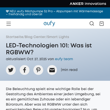
🩷 NEU: eufy Milchpumpe S2 Pro – Abpumpen mit Wärmemassage
– freihändig und überall
Startseite
/
Blog Center
/
Smart Lights
LED-Technologien 101: Was ist
RGBWW?
aktualisiert Oct 27, 2025 von
eufy team
|
min read
Die Beleuchtung spielt eine wichtige Rolle bei der
Gestaltung des Ambientes einer jeden Umgebung, sei
es ein gemütliches Zuhause oder ein lebendiger
Büroraum. Aber was ist RGBWW unter den sich
entwickelnden Beleuchtungstechnologien? Nun, um