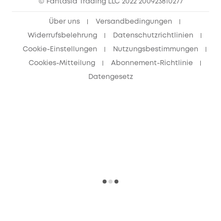
© Fantasia Trading LLC 2022 200923810277
Freunde werben & bis zu 80€ sichern
Über uns
Versandbedingungen
Widerrufsbelehrung
Datenschutzrichtlinien
Cookie-Einstellungen
Nutzungsbestimmungen
Cookies-Mitteilung
Abonnement-Richtlinie
Datengesetz