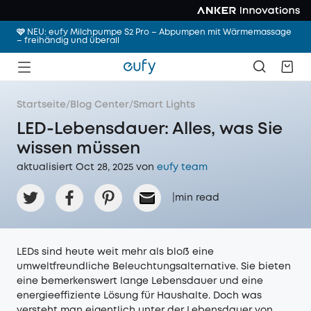
🩷 NEU: eufy Milchpumpe S2 Pro – Abpumpen mit Wärmemassage
– freihändig und überall
Startseite
/
Blog Center
/
Smart Lights
LED-Lebensdauer: Alles, was Sie
wissen müssen
aktualisiert Oct 28, 2025 von
eufy team
|
min read
LEDs sind heute weit mehr als bloß eine
umweltfreundliche Beleuchtungsalternative. Sie bieten
eine bemerkenswert lange Lebensdauer und eine
energieeffiziente Lösung für Haushalte. Doch was
versteht man eigentlich unter der Lebensdauer von