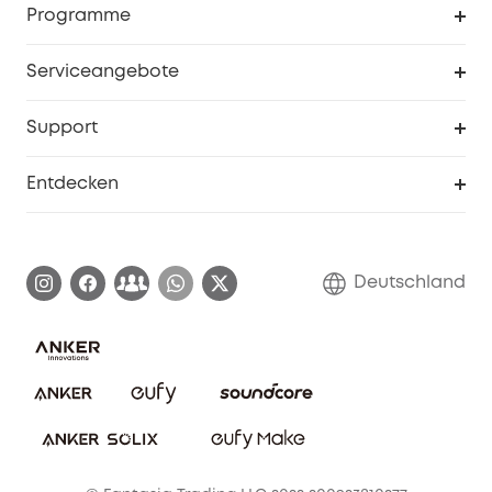
Programme
Baby
Meine Rabattcodes
eufy Business
Serviceangebote
eufyCredits Prämienprogramm
Studenten- & Lehrerrabatte
Security-Webportal
Support
Myeufy Preise
Seniorenrabatte
Smarte Hilfe
Entdecken
Affiliate-Programm
Garantieinformationen
eufy Markengeschichte
Zertifizierte generalüberholte Produkte
Garantieabwicklung
Blog
Deutschland
E-Anleitung herunterladen
Kontaktiere uns
Impressum
Nachhaltigkeit
Bestellung stornieren
eufy Security Community
eufy Clean Community