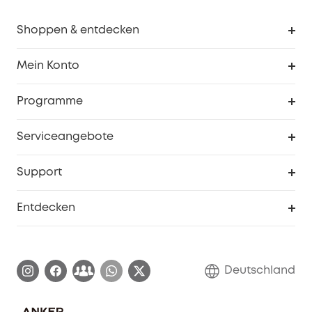
Shoppen & entdecken
Sauberkeit
Mein Konto
Sicherheit
Sendungsverfolgung
Programme
Baby
Meine Rabattcodes
eufy Business
Serviceangebote
eufyCredits Prämienprogramm
Studenten- & Lehrerrabatte
Security-Webportal
Support
Myeufy Preise
Seniorenrabatte
Smarte Hilfe
Entdecken
Affiliate-Programm
Garantieinformationen
eufy Markengeschichte
Zertifizierte generalüberholte Produkte
Garantieabwicklung
Blog
Deutschland
E-Anleitung herunterladen
Kontaktiere uns