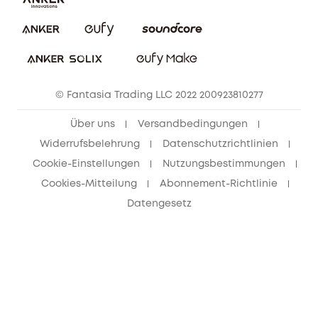
Impressum
Nachhaltigkeit
Bestellung stornieren
eufy Security Community
eufy Clean Community
© Fantasia Trading LLC 2022 200923810277
Freunde werben & bis zu 80€ sichern
Über uns
Versandbedingungen
Widerrufsbelehrung
Datenschutzrichtlinien
Cookie-Einstellungen
Nutzungsbestimmungen
Cookies-Mitteilung
Abonnement-Richtlinie
Datengesetz