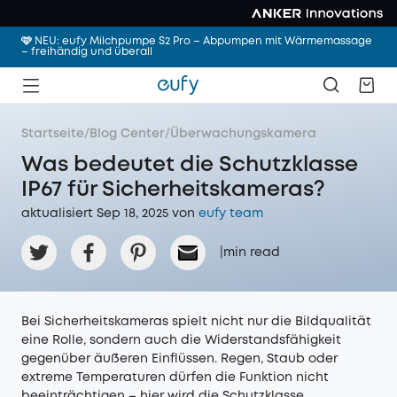
🩷 NEU: eufy Milchpumpe S2 Pro – Abpumpen mit Wärmemassage
– freihändig und überall
Startseite
/
Blog Center
/
Überwachungskamera
Was bedeutet die Schutzklasse
IP67 für Sicherheitskameras?
aktualisiert Sep 18, 2025 von
eufy team
|
min read
Bei Sicherheitskameras spielt nicht nur die Bildqualität
eine Rolle, sondern auch die Widerstandsfähigkeit
gegenüber äußeren Einflüssen. Regen, Staub oder
extreme Temperaturen dürfen die Funktion nicht
beeinträchtigen – hier wird die Schutzklasse