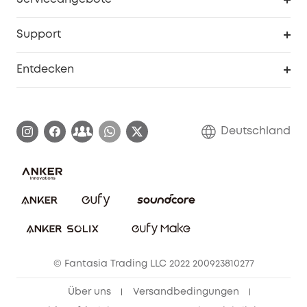
eufyCredits Prämienprogramm
Studenten- & Lehrerrabatte
Security-Webportal
Support
Myeufy Preise
Seniorenrabatte
Smarte Hilfe
Entdecken
Affiliate-Programm
Garantieinformationen
eufy Markengeschichte
Zertifizierte generalüberholte Produkte
Garantieabwicklung
Blog
Deutschland
E-Anleitung herunterladen
Kontaktiere uns
Impressum
Nachhaltigkeit
Bestellung stornieren
eufy Security Community
eufy Clean Community
© Fantasia Trading LLC 2022 200923810277
Freunde werben & bis zu 80€ sichern
Über uns
Versandbedingungen