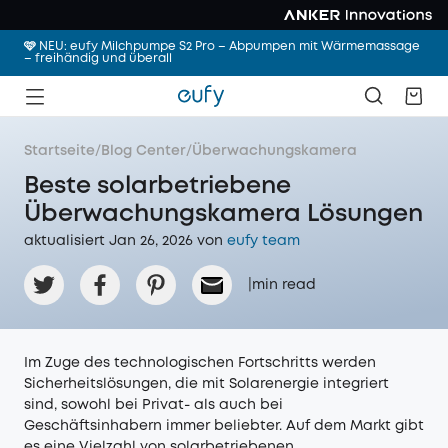
🩷 NEU: eufy Milchpumpe S2 Pro – Abpumpen mit Wärmemassage
– freihändig und überall
Startseite
/
Blog Center
/
Überwachungskamera
Beste solarbetriebene
Überwachungskamera Lösungen
aktualisiert Jan 26, 2026 von
eufy team
|
min read
Im Zuge des technologischen Fortschritts werden
Sicherheitslösungen, die mit Solarenergie integriert
sind, sowohl bei Privat- als auch bei
Geschäftsinhabern immer beliebter. Auf dem Markt gibt
es eine Vielzahl von solarbetriebenen