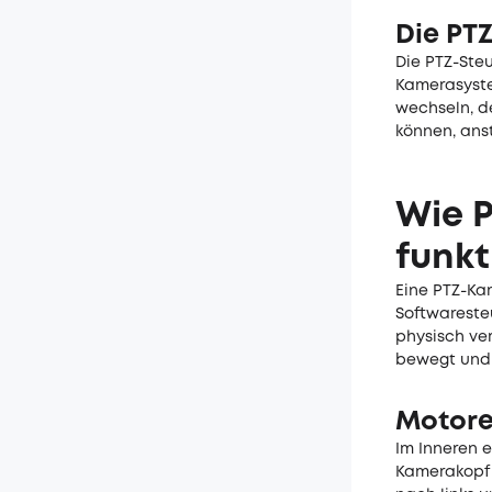
Die PTZ
Die PTZ-Ste
Kamerasystem
wechseln, d
können, anst
Wie P
funkt
Eine PTZ-Ka
Softwareste
physisch ve
bewegt und 
Motore
Im Inneren 
Kamerakopf 