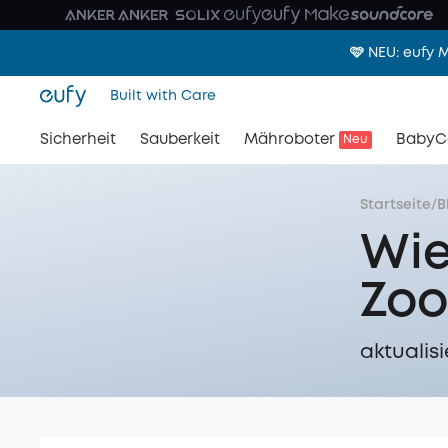
🩷 NEU: eufy
Built with Care
Sicherheit
Sauberkeit
Mähroboter
BabyC
Neu
Startseite
/
B
Wie
Zo
aktualisi