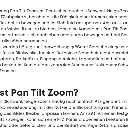
nung Pan Tilt Zoom, im Deutschen auch als Schwenk-Neige-Zo
PTZ abgekürzt, beschreibt die Fähigkeit einer Kamera, sich nac
 flexibel zu bewegen und ihr Sichtfeld anzupassen. Anstatt star
ten Winkel fixiert zu bleiben, kann eine Kamera mit Pan Tilt Zo
aum erfassen, sich nach oben oder unten bewegen und bei Bed
tails näher heranholen.
 werden häufig zur Überwachung größerer Bereiche eingesetzt
r, fester Blickwinkel für eine lückenlose Sicherheit nicht ausreic
fahrten, Parkplätze, Eingangsbereiche, Lagerhallen und offene
n basiert im Kern auf drei zentralen Steuerungsfunktionen: Sch
 Zoomen.
st Pan Tilt Zoom?
om (Schwenk-Neige-Zoom), häufig auch einfach PTZ genannt, ist
 Kamerasteuerung, mit der Nutzer die Blickrichtung der Kamera
g des Bildes flexibel anpassen können. Anstatt nur einen fest
tt zu zeigen, kann sich eine PTZ-Kamera über einen breiteren 
er oder tiefer blicken und bei Bedarf wichtige Details präzis