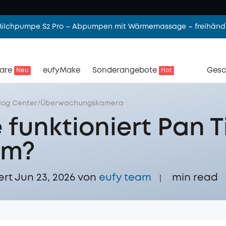
 Milchpumpe S2 Pro – Abpumpen mit Wärmemassage – freihändi
are
eufyMake
Sonderangebote
Gesc
Neu
Hot
log Center
/
Überwachungskamera
 funktioniert Pan Ti
om?
ert Jun 23, 2026 von
eufy team
min read
|