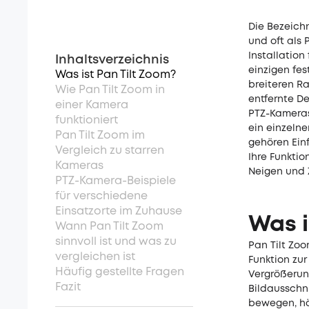
Die Bezeich
und oft als 
Installation
Inhaltsverzeichnis
einzigen fes
Was ist Pan Tilt Zoom?
breiteren R
Wie Pan Tilt Zoom in
entfernte De
einer Kamera
PTZ-Kameras
funktioniert
ein einzelne
Pan Tilt Zoom im
gehören Ein
Vergleich zu starren
Ihre Funktio
Kameras
Neigen und
PTZ-Kamera-Beispiele
für verschiedene
Einsatzorte im Zuhause
Was i
Wann Pan Tilt Zoom
sinnvoll ist und was zu
Pan Tilt Zo
vergleichen ist
Funktion zur
Häufig gestellte Fragen
Vergrößerun
Fazit
Bildausschni
bewegen, höh