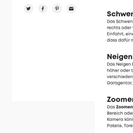
Schwen
Das Schwenk
rechts oder 
Einfahrt, e
dass dafür 
Neigen
Das Neigen 
höher oder t
verschieden
Garagentor,
Zoomen
Das
Zoomen
Bereich oder
Kamera könn
Pakete, Tor