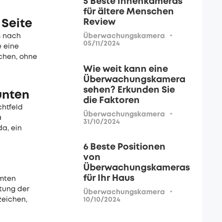
5 Beste Innenkameras
für ältere Menschen
Review
Seite
·
s nach
Überwachungskamera
05/11/2024
e eine
achen, ohne
Wie weit kann eine
Überwachungskamera
sehen? Erkunden Sie
unten
die Faktoren
chtfeld
·
Überwachungskamera
a
31/10/2024
a, ein
6 Beste Positionen
von
Überwachungskameras
für Ihr Haus
mmten
stung der
·
Überwachungskamera
zeichen,
10/10/2024