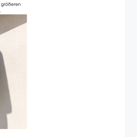
n größeren
.