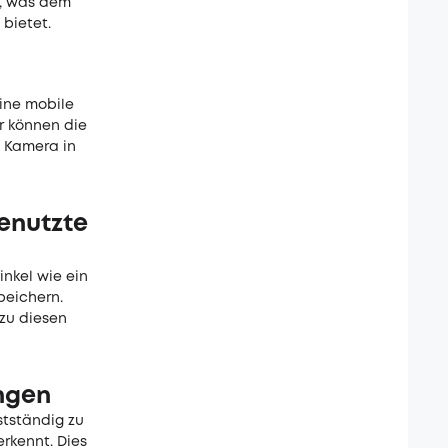
n, was dem
 bietet.
ine mobile
r können die
 Kamera in
genutzte
inkel wie ein
peichern.
zu diesen
ngen
tständig zu
erkennt. Dies