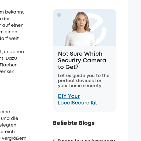
om bekannt
h der
r auf einen
om einen
arf weit
, in denen
Not Sure Which
ht. Dazu
Security Camera
 Flächen.
to Get?
wenken,
Let us guide you to the
perfect devices for
your home security!
DIY Your
LocalSecure Kit
 eine
 und die
Beliebte Blogs
gelegten
Bereich
e vergrößern.