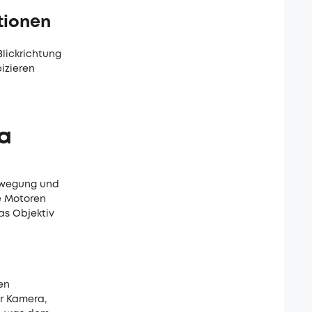
tionen
Blickrichtung
izieren
ra
ewegung und
e Motoren
as Objektiv
en
r Kamera,