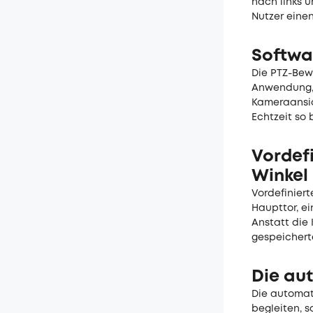
nach links 
Nutzer einen
Softwa
Die PTZ-Bew
Anwendung, 
Kameraansic
Echtzeit so 
Vordefi
Winkel
Vordefiniert
Haupttor, ei
Anstatt die
gespeichert
Die au
Die automat
begleiten, s