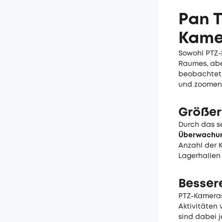
Pan T
Kame
Sowohl PTZ-
Raumes, aber
beobachtet 
und zoomen 
Größer
Durch das s
Überwachu
Anzahl der K
Lagerhallen
Besser
PTZ-Kameras
Aktivitäten 
sind dabei j