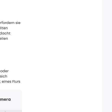
fordern sie
llten
edacht
ellen
 oder
sich
 eines Flurs
amera