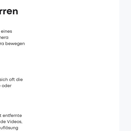
rren
 eines
amera
era bewegen
ich oft die
e oder
t entfernte
nde Videos,
auflösung