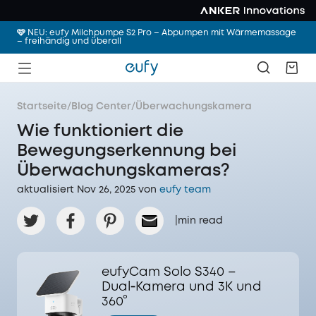
🩷 NEU: eufy Milchpumpe S2 Pro – Abpumpen mit Wärmemassage
– freihändig und überall
Startseite
/
Blog Center
/
Überwachungskamera
Wie funktioniert die
Bewegungserkennung bei
Überwachungskameras?
aktualisiert Nov 26, 2025 von
eufy team
|
min read
eufyCam Solo S340 –
Dual‑Kamera und 3K und
360°