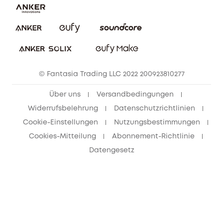
Impressum
Nachhaltigkeit
Bestellung stornieren
eufy Security Community
eufy Clean Community
© Fantasia Trading LLC 2022 200923810277
Freunde werben & bis zu 80€ sichern
Über uns
Versandbedingungen
Widerrufsbelehrung
Datenschutzrichtlinien
Cookie-Einstellungen
Nutzungsbestimmungen
Cookies-Mitteilung
Abonnement-Richtlinie
Datengesetz