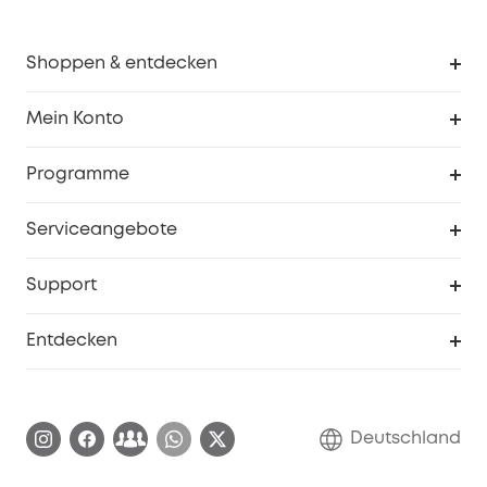
Shoppen & entdecken
Sauberkeit
Mein Konto
Sicherheit
Sendungsverfolgung
Programme
Baby
Meine Rabattcodes
eufy Business
Serviceangebote
eufyCredits Prämienprogramm
Studenten- & Lehrerrabatte
Security-Webportal
Support
Myeufy Preise
Seniorenrabatte
Smarte Hilfe
Entdecken
Affiliate-Programm
Garantieinformationen
eufy Markengeschichte
Zertifizierte generalüberholte Produkte
Garantieabwicklung
Blog
Deutschland
E-Anleitung herunterladen
Kontaktiere uns