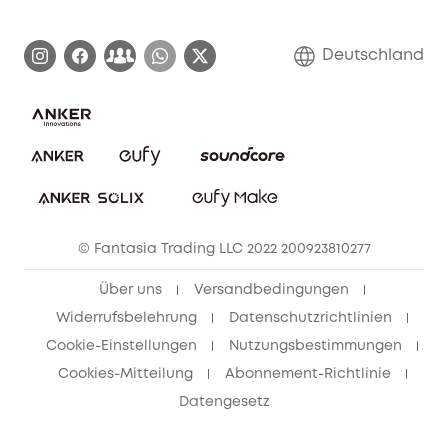
Zertifizierte generalüberholte Produkte
Garantieabwicklung
Blog
Deutschland
E-Anleitung herunterladen
Kontaktiere uns
Impressum
Nachhaltigkeit
Bestellung stornieren
eufy Security Community
eufy Clean Community
© Fantasia Trading LLC 2022 200923810277
Freunde werben & bis zu 80€ sichern
Über uns
Versandbedingungen
Widerrufsbelehrung
Datenschutzrichtlinien
Cookie-Einstellungen
Nutzungsbestimmungen
Cookies-Mitteilung
Abonnement-Richtlinie
Datengesetz