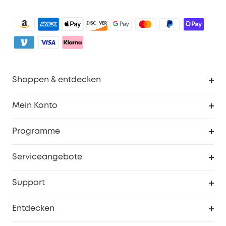
Shoppen & entdecken
Sauberkeit
Mein Konto
Sicherheit
Sendungsverfolgung
Programme
Baby
Meine Rabattcodes
eufy Business
Serviceangebote
eufyCredits Prämienprogramm
Studenten- & Lehrerrabatte
Security-Webportal
Support
Myeufy Preise
Seniorenrabatte
Smarte Hilfe
Entdecken
Affiliate-Programm
Garantieinformationen
eufy Markengeschichte