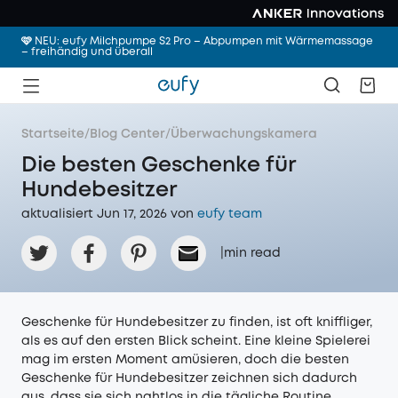
🩷 NEU: eufy Milchpumpe S2 Pro – Abpumpen mit Wärmemassage
– freihändig und überall
Startseite
/
Blog Center
/
Überwachungskamera
Die besten Geschenke für
Hundebesitzer
aktualisiert Jun 17, 2026 von
eufy team
|
min read
Geschenke für Hundebesitzer zu finden, ist oft kniffliger,
als es auf den ersten Blick scheint. Eine kleine Spielerei
mag im ersten Moment amüsieren, doch die besten
Geschenke für Hundebesitzer zeichnen sich dadurch
aus, dass sie sich nahtlos in die tägliche Routine