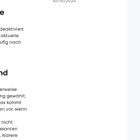
10/10/2024
ie
deaktiviert
 aktuelle
ufig nach
nd
herweise
eng gewählt,
Das kommt
en vor, wenn
 nicht
assanten
 klarere