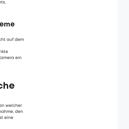
ts,
leme
cht auf dem
nkte
Kamera ein
che
 an welcher
fnahme, den
st eine