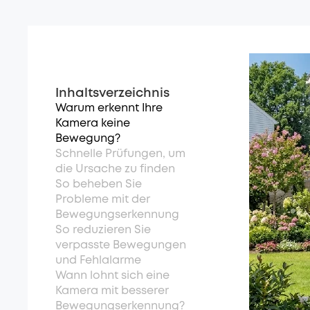
Inhaltsverzeichnis
Warum erkennt Ihre
Kamera keine
Bewegung?
Schnelle Prüfungen, um
die Ursache zu finden
So beheben Sie
Probleme mit der
Bewegungserkennung
So reduzieren Sie
verpasste Bewegungen
und Fehlalarme
Wann lohnt sich eine
Kamera mit besserer
Bewegungserkennung?