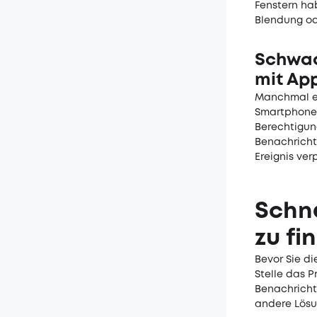
Fenstern ha
Blendung o
Schwac
mit Ap
Manchmal er
Smartphone 
Berechtigun
Benachricht
Ereignis ver
Schne
zu fi
Bevor Sie di
Stelle das 
Benachricht
andere Lösu