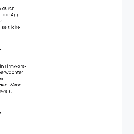
o durch
b die App
t.
seitliche
r
Ein Firmware-
überwachter
ein
ssen. Wenn
nweis.
r