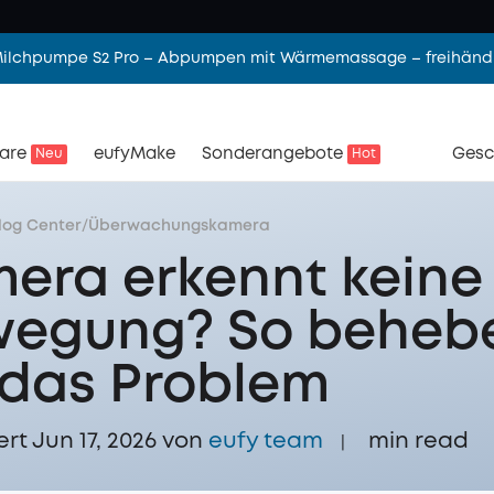
 Milchpumpe S2 Pro – Abpumpen mit Wärmemassage – freihändi
are
eufyMake
Sonderangebote
Gesc
Neu
Hot
log Center
/
Überwachungskamera
era erkennt keine
egung? So beheb
 das Problem
ert Jun 17, 2026 von
eufy team
min read
|