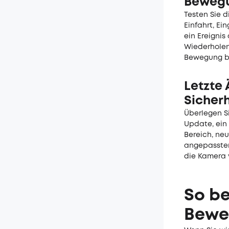
Bewegu
Testen Sie 
Einfahrt, E
ein Ereignis
Wiederholen
Bewegung bes
Letzte
Sicher
Überlegen Si
Update, ein
Bereich, ne
angepasster
die Kamera v
So be
Bewe