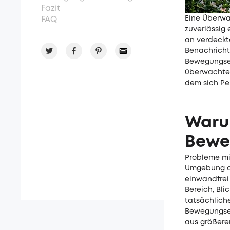
Fazit
Eine Überw
FAQ
zuverlässig 
an verdeckt
Benachrichti
Bewegungserk
überwachte B
dem sich Pe
Waru
Bewe
Probleme mi
Umgebung od
einwandfrei
Bereich, Bli
tatsächlich
Bewegungser
aus größere