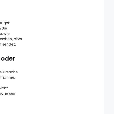
htigen
 Sie
sowie
ssehen, aber
n sendet.
 oder
ie Ursache
ufnahme,
nicht
ache sein.