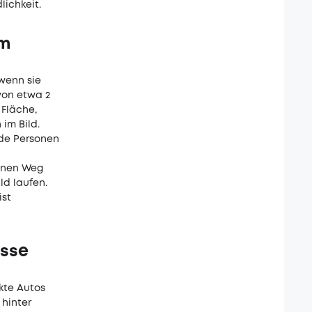
lichkeit.
im
wenn sie
von etwa 2
 Fläche,
im Bild.
nde Personen
einen Weg
ld laufen.
ist
isse
kte Autos
hinter