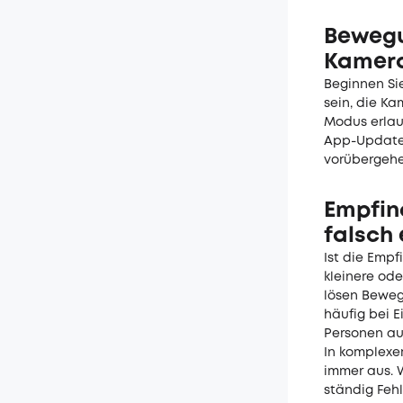
Bewegu
Kamera 
Beginnen Si
sein, die K
Modus erlau
App-Updates
vorübergehe
Empfin
falsch 
Ist die Empf
kleinere od
lösen Beweg
häufig bei 
Personen au
In komplexe
immer aus. 
ständig Feh