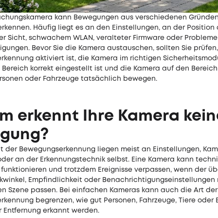
achungskamera kann Bewegungen aus verschiedenen Gründen
erkennen. Häufig liegt es an den Einstellungen, an der Position
er Sicht, schwachem WLAN, veralteter Firmware oder Probleme
gungen. Bevor Sie die Kamera austauschen, sollten Sie prüfen,
ennung aktiviert ist, die Kamera im richtigen Sicherheitsmodu
ereich korrekt eingestellt ist und die Kamera auf den Bereich 
rsonen oder Fahrzeuge tatsächlich bewegen.
m erkennt Ihre Kamera kein
gung?
t der Bewegungserkennung liegen meist an Einstellungen, Kam
er an der Erkennungstechnik selbst. Eine Kamera kann techn
 funktionieren und trotzdem Ereignisse verpassen, wenn der 
ckwinkel, Empfindlichkeit oder Benachrichtigungseinstellungen 
en Szene passen. Bei einfachen Kameras kann auch die Art der
kennung begrenzen, wie gut Personen, Fahrzeuge, Tiere ode
r Entfernung erkannt werden.