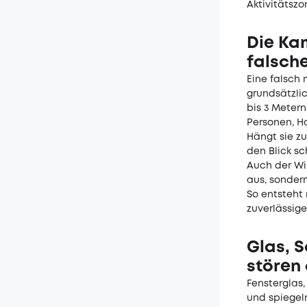
Aktivitätszo
Die Kam
falsch
Eine falsch
grundsätzlic
bis 3 Metern
Personen, Ha
Hängt sie z
den Blick sc
Auch der Win
aus, sondern
So entsteht
zuverlässige
Glas, 
stören
Fensterglas
und spiegel