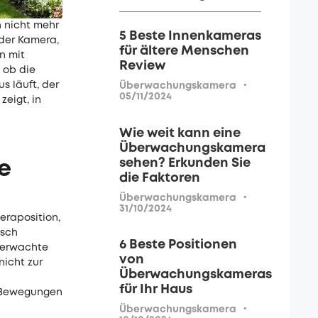
 nicht mehr
5 Beste Innenkameras
 der Kamera,
für ältere Menschen
n mit
Review
 ob die
·
s läuft, der
Überwachungskamera
05/11/2024
zeigt, in
Wie weit kann eine
Überwachungskamera
sehen? Erkunden Sie
e
die Faktoren
·
Überwachungskamera
31/10/2024
eraposition,
isch
6 Beste Positionen
überwachte
von
nicht zur
Überwachungskameras
für Ihr Haus
r Bewegungen
·
Überwachungskamera