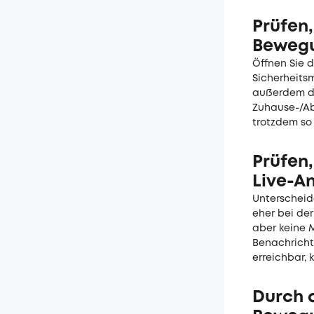
Prüfen,
Bewegu
Öffnen Sie d
Sicherheitsm
außerdem de
Zuhause-/Ab
trotzdem so 
Prüfen
Live-An
Unterscheide
eher bei de
aber keine 
Benachrichti
erreichbar,
Durch 