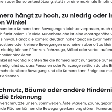
nen oder Sensorunterstützung, statt nur eine maximale Empfind
era hängt zu hoch, zu niedrig oder 
en Winkel
 montierte Kamera kann Bewegungen leichter verpassen, auch 
h funktioniert. Für viele Außenbereiche ist eine Montagehöhe 
 sinnvoll. Hängt die Kamera deutlich höher, zeigt sie zwar mehr
ustiere oder kleinere Bewegungen erscheinen aber oft zu klein 
u niedrig, können Pflanzen, Fahrzeuge, Möbel oder vorbeilaufe
hneller blockieren.
kel ist wichtig. Richten Sie die Kamera nicht nur gerade auf 
 möglichst so, dass Personen oder Fahrzeuge seitlich durchs Bi
 mehr sichtbare Bewegung, und die Kamera kann Ereignisse me
r erkennen.
Schmutz, Bäume oder andere Hindern
 die Erkennung
, verschmutzte Linsen, Spinnweben, Äste, Mauern, Zäune, gepar
nde Flächen können die Bewegungserkennung stören. Kameras 