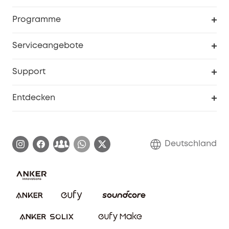
Sicherheit
Sendungsverfolgung
Programme
Baby
Meine Rabattcodes
eufy Business
Serviceangebote
eufyCredits Prämienprogramm
Studenten- & Lehrerrabatte
Security-Webportal
Support
Myeufy Preise
Seniorenrabatte
Smarte Hilfe
Entdecken
Affiliate-Programm
Garantieinformationen
eufy Markengeschichte
Zertifizierte generalüberholte Produkte
Garantieabwicklung
Blog
Deutschland
E-Anleitung herunterladen
Kontaktiere uns
Impressum
Nachhaltigkeit
Bestellung stornieren
eufy Security Community
eufy Clean Community