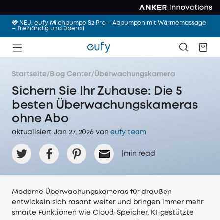
🩷 NEU: eufy Milchpumpe S2 Pro – Abpumpen mit Wärmemassage
– freihändig und überall
Startseite
/
Blog Center
/
Überwachungskamera
Sichern Sie Ihr Zuhause: Die 5
besten Überwachungskameras
ohne Abo
aktualisiert Jan 27, 2026 von
eufy team
|
min read
Moderne Überwachungskameras für draußen
entwickeln sich rasant weiter und bringen immer mehr
smarte Funktionen wie Cloud-Speicher, KI-gestützte