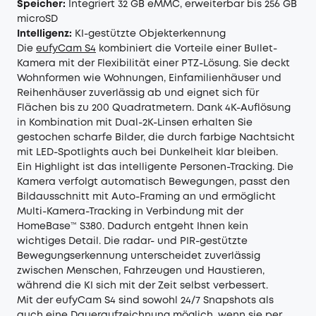
Speicher:
Integriert 32 GB eMMC, erweiterbar bis 256 GB
microSD
Intelligenz:
KI-gestützte Objekterkennung
Die
eufyCam S4
kombiniert die Vorteile einer Bullet-
Kamera mit der Flexibilität einer PTZ-Lösung. Sie deckt
Wohnformen wie Wohnungen, Einfamilienhäuser und
Reihenhäuser zuverlässig ab und eignet sich für
Flächen bis zu 200 Quadratmetern. Dank 4K-Auflösung
in Kombination mit Dual-2K-Linsen erhalten Sie
gestochen scharfe Bilder, die durch farbige Nachtsicht
mit LED-Spotlights auch bei Dunkelheit klar bleiben.
Ein Highlight ist das intelligente Personen-Tracking. Die
Kamera verfolgt automatisch Bewegungen, passt den
Bildausschnitt mit Auto-Framing an und ermöglicht
Multi-Kamera-Tracking in Verbindung mit der
HomeBase™ S380. Dadurch entgeht Ihnen kein
wichtiges Detail. Die radar- und PIR-gestützte
Bewegungserkennung unterscheidet zuverlässig
zwischen Menschen, Fahrzeugen und Haustieren,
während die KI sich mit der Zeit selbst verbessert.
Mit der eufyCam S4 sind sowohl 24/7 Snapshots als
auch eine Daueraufzeichnung möglich, wenn sie per