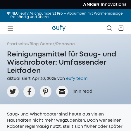
🩷 NEU: eufy Milchpumpe S2 Pro – Abpumpen mit Wärmemassage
– freihändig und überall
Startseite
/
Blog Center
/
Robovac
Reinigungsmittel für Saug- und
Wischroboter: Umfassender
Leitfaden
aktualisiert Apr 20, 2026 von
eufy team
|
min read
Saug- und Wischroboter sind heute aus vielen
Haushalten nicht mehr wegzudenken. Doch wer seinen
Roboter regelmäßig nutzt, stellt sich früher oder später