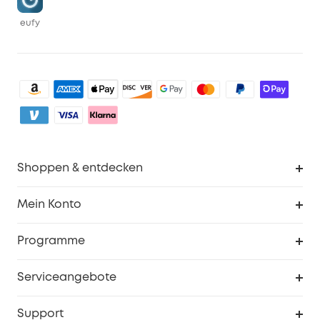
eufy
Shoppen & entdecken
Sauberkeit
Mein Konto
Sicherheit
Sendungsverfolgung
Programme
Baby
Meine Rabattcodes
eufy Business
Serviceangebote
eufyCredits Prämienprogramm
Studenten- & Lehrerrabatte
Security-Webportal
Support