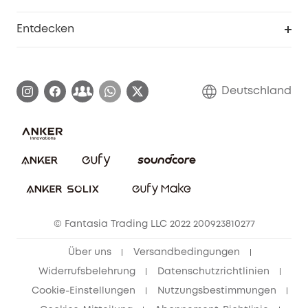
Myeufy Preise
Seniorenrabatte
Smarte Hilfe
Entdecken
Affiliate-Programm
Garantieinformationen
eufy Markengeschichte
Zertifizierte generalüberholte Produkte
Garantieabwicklung
Blog
Deutschland
E-Anleitung herunterladen
Kontaktiere uns
Impressum
Nachhaltigkeit
Bestellung stornieren
eufy Security Community
eufy Clean Community
© Fantasia Trading LLC 2022 200923810277
Freunde werben & bis zu 80€ sichern
Über uns
Versandbedingungen
Widerrufsbelehrung
Datenschutzrichtlinien
Cookie-Einstellungen
Nutzungsbestimmungen