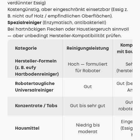
verdünnter Essig)
Kostengünstig, aber eingeschränkt einsetzbar (Essig z.
B. nicht auf Holz / empfindlichen Oberflächen).
Spezialreiniger
(Enzymatisch, antibakteriell)
Bei hartnäckigen Flecken oder Haustiergeruch sinnvoll
— aber unbedingt Hersteller-Kompatibilität prüfen.
Kompatib
Kategorie
Reinigungsleistung
mit Saugr
Hersteller-Formeln
Hoch — formuliert
Sehr 
(z. B. eufy
für Roboter
(hersteller
Hartbodenreiniger)
Robotertaugliche
Gut (bei g
Gut
Universalreiniger
Anga
Gut (
Konzentrate / Tabs
Gut bis sehr gut
roboterta
Eingesc
Niedrig bis
Hausmittel
(Essig ni
moderat
Holz