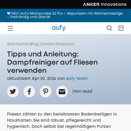
🩷 NEU: eufy Milchpumpe S2 Pro – Abpumpen mit Wärmemassage
– freihändig und überall
Startseite
/
Blog Center
/
Robovac
Tipps und Anleitung:
Dampfreiniger auf Fliesen
verwenden
aktualisiert Apr 20, 2026 von
eufy team
|
min read
Fliesen zählen zu den beliebtesten Bodenbelägen in
Haushalten. Sie sind robust, pflegeleicht und
hygienisch. Doch selbst bei regelmäßigem Putzen