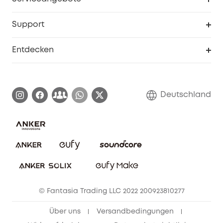
eufyCredits Prämienprogramm
Studenten- & Lehrerrabatte
Security-Webportal
Support
Myeufy Preise
Seniorenrabatte
Smarte Hilfe
Entdecken
Affiliate-Programm
Garantieinformationen
eufy Markengeschichte
Zertifizierte generalüberholte Produkte
Garantieabwicklung
Blog
Deutschland
E-Anleitung herunterladen
Kontaktiere uns
Impressum
Nachhaltigkeit
Bestellung stornieren
eufy Security Community
eufy Clean Community
© Fantasia Trading LLC 2022 200923810277
Freunde werben & bis zu 80€ sichern
Über uns
Versandbedingungen