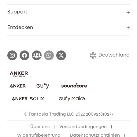
eufyCredits Prämienprogramm
Studenten- & Lehrerrabatte
Security-Webportal
Support
Myeufy Preise
Seniorenrabatte
Smarte Hilfe
Entdecken
Affiliate-Programm
Garantieinformationen
eufy Markengeschichte
Zertifizierte generalüberholte Produkte
Garantieabwicklung
Blog
Deutschland
E-Anleitung herunterladen
Kontaktiere uns
Impressum
Nachhaltigkeit
Bestellung stornieren
eufy Security Community
eufy Clean Community
© Fantasia Trading LLC 2022 200923810277
Freunde werben & bis zu 80€ sichern
Über uns
Versandbedingungen
Widerrufsbelehrung
Datenschutzrichtlinien