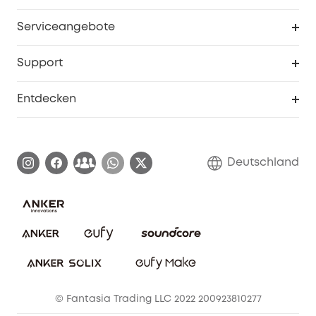
Baby
Meine Rabattcodes
eufy Business
Serviceangebote
eufyCredits Prämienprogramm
Studenten- & Lehrerrabatte
Security-Webportal
Support
Myeufy Preise
Seniorenrabatte
Smarte Hilfe
Entdecken
Affiliate-Programm
Garantieinformationen
eufy Markengeschichte
Zertifizierte generalüberholte Produkte
Garantieabwicklung
Blog
Deutschland
E-Anleitung herunterladen
Kontaktiere uns
Impressum
Nachhaltigkeit
Bestellung stornieren
eufy Security Community
eufy Clean Community
© Fantasia Trading LLC 2022 200923810277
Freunde werben & bis zu 80€ sichern