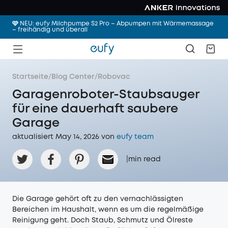
🩷 NEU: eufy Milchpumpe S2 Pro – Abpumpen mit Wärmemassage
– freihändig und überall
Startseite
/
Blog Center
/
Robovac
Garagenroboter-Staubsauger
für eine dauerhaft saubere
Garage
aktualisiert May 14, 2026 von
eufy team
|
min read
Die Garage gehört oft zu den vernachlässigten
Bereichen im Haushalt, wenn es um die regelmäßige
Reinigung geht. Doch Staub, Schmutz und Ölreste