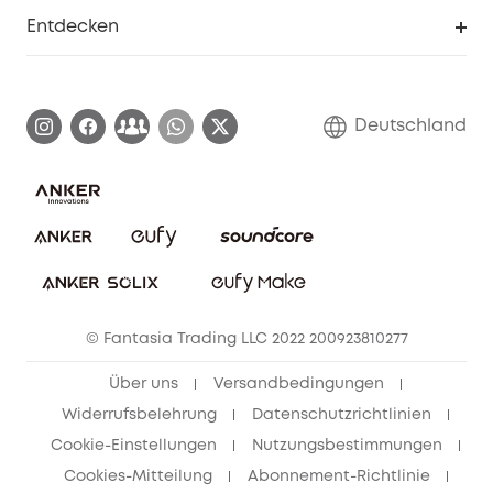
Smarte Hilfe
Entdecken
Affiliate-Programm
Garantieinformationen
eufy Markengeschichte
Zertifizierte generalüberholte Produkte
Garantieabwicklung
Blog
Deutschland
E-Anleitung herunterladen
Kontaktiere uns
Impressum
Nachhaltigkeit
Bestellung stornieren
eufy Security Community
eufy Clean Community
© Fantasia Trading LLC 2022 200923810277
Freunde werben & bis zu 80€ sichern
Über uns
Versandbedingungen
Widerrufsbelehrung
Datenschutzrichtlinien
Cookie-Einstellungen
Nutzungsbestimmungen
Cookies-Mitteilung
Abonnement-Richtlinie