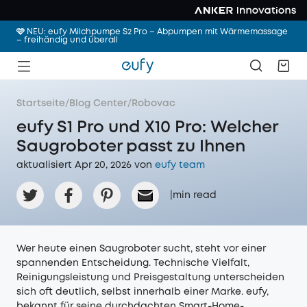
🩷 NEU: eufy Milchpumpe S2 Pro – Abpumpen mit Wärmemassage
– freihändig und überall
Startseite
/
Blog Center
/
Robovac
eufy S1 Pro und X10 Pro: Welcher
Saugroboter passt zu Ihnen
aktualisiert Apr 20, 2026 von
eufy team
|
min read
Wer heute einen Saugroboter sucht, steht vor einer
spannenden Entscheidung. Technische Vielfalt,
Reinigungsleistung und Preisgestaltung unterscheiden
sich oft deutlich, selbst innerhalb einer Marke. eufy,
bekannt für seine durchdachten Smart-Home-