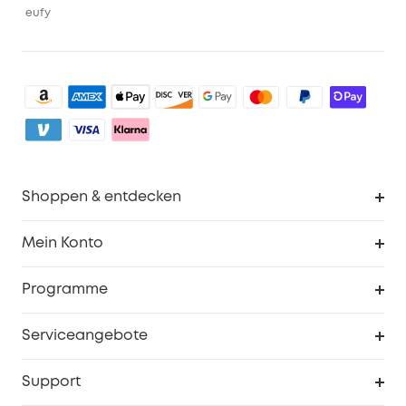
eufy
Shoppen & entdecken
Sauberkeit
Mein Konto
Sicherheit
Sendungsverfolgung
Programme
Baby
Meine Rabattcodes
eufy Business
Serviceangebote
eufyCredits Prämienprogramm
Studenten- & Lehrerrabatte
Security-Webportal
Support
Myeufy Preise
Seniorenrabatte