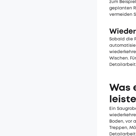
zum Beispie
geplanten R
vermeiden S
Wieder
Sobald die 
automatisier
wiederkehre
Wischen. Fü
Detailarbeit
Was e
leist
Ein Saugrobo
wiederkehre
Boden, vor a
Treppen, Möb
Detailarbei