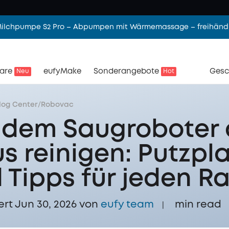
 Milchpumpe S2 Pro – Abpumpen mit Wärmemassage – freihändi
are
eufyMake
Sonderangebote
Gesc
Neu
Hot
log Center
/
Robovac
 dem Saugroboter
s reinigen: Putzpl
 Tipps für jeden 
ert Jun 30, 2026 von
eufy team
min read
|