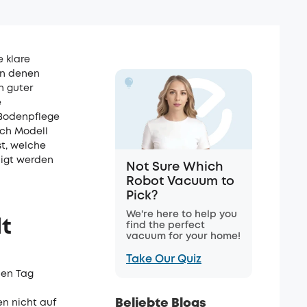
e klare
in denen
n guter
e
 Bodenpflege
ach Modell
st, welche
digt werden
Not Sure Which
Robot Vacuum to
Pick?
We're here to help you
t
find the perfect
vacuum for your home!
Take Our Quiz
ben Tag
Beliebte Blogs
n nicht auf