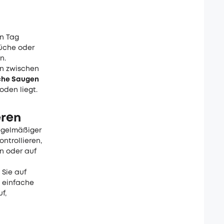
en Tag
Küche oder
n.
en zwischen
che Saugen
oden liegt.
eren
egelmäßiger
ontrollieren,
n oder auf
Sie auf
t einfache
f,