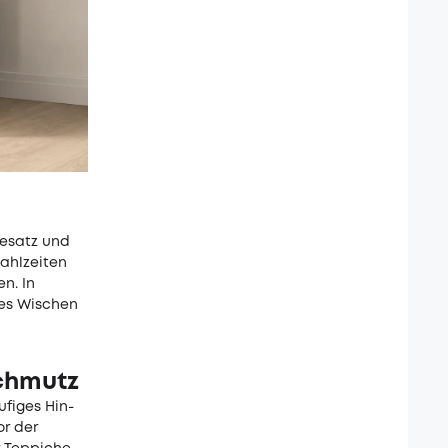
eesatz und
ahlzeiten
en. In
tes Wischen
chmutz
figes Hin-
or der