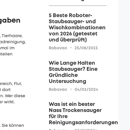
5 Beste Roboter-
fgaben
Staubsauger- und
Wischkombinationen
von 2026 (getestet
 Tierhaare,
und überprüft)
adreinigung,
·
nmal im
Robovac
25/08/2023
Stellen
Wie Lange Halten
Staubsauger? Eine
Gründliche
Untersuchung
ich, Flur,
·
Robovac
04/02/2024
 dort
n. Wer diese
r wirkt.
Was ist ein bester
Nass Trockensauger
für Ihre
Reinigungsanforderungen
 Sie können