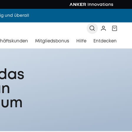
g und überall
häftskunden
Mitgliedsbonus
Hilfe
Entdecken
 das
an
Raum