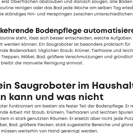
l erst Oberflächen abstauben und danach saugen, alle Böden 
outine reinigen oder das Bad jede Woche am selben Tag erled
ie ständiges Hin- und Herspringen zwischen unterschiedliche
kehrende Bodenpflege automatisier
Routine steht, lässt sich besser entscheiden, welche Aufgaben
t werden können. Ein Saugroboter ist besonders praktisch für
nde Bodenarbeit: täglichen Staub, Krümel, Tierhaare und leich
r Treppen, Möbel, Bad, größere Verschmutzungen und gründlic
 bleibt die manuelle Reinigung sinnvoll.
in Saugroboter im Haushal
en kann und was nicht
ter funktioniert am besten als fester Teil der Bodenpflege. Er r
nde Arbeit mit Staub, Krümeln, Tierhaaren und leichten Spure
llem in stark genutzten Räumen. Er ersetzt aber nicht jede Pu
el, Bad, größere Flecken, stark zugestellte Bereiche und grün
t müssen weiterhin von Hand gereinigt werden.