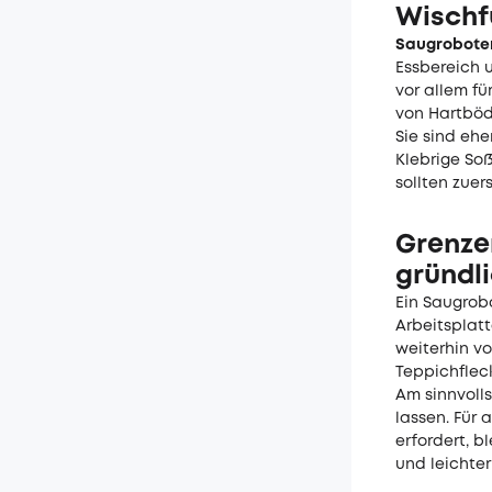
Wischf
Saugroboter
Essbereich u
vor allem fü
von Hartböd
Sie sind eh
Klebrige So
sollten zuer
Grenze
gründl
Ein Saugrob
Arbeitsplatt
weiterhin vo
Teppichfleck
Am sinnvoll
lassen. Für 
erfordert, b
und leichte