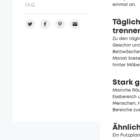
FAQ
einmal an.
Täglic
trenne
Zu den tägli
Geschirr un
Bettwäschew
Monat bieten
hinter Möbe
Stark g
Manche Räum
Essbereich 
Menschen, H
Bereiche zue
Ähnlic
Ein Putzpla