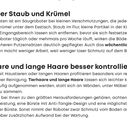
her Staub und Krümel
sten ist ein Saugroboter bei kleinen Verschmutzungen, die jed
rümel unter dem Esstisch, Staub im Flur, kleine Partikel in der 
ingangsbereich lassen sich entfernen, bevor sie sich festsetze
boter täglich oder mehrmals pro Woche läuft, wirken die Böd
cheren Putzeinsätzen deutlich gepflegter. Auch das
wöchentli
n macht weniger Arbeit, weil weniger loser Schmutz auf dem B
re und lange Haare besser kontrolli
it Haustieren oder langen Haaren profitieren besonders von r
er Reinigung.
Tierhaare und lange Haare
lassen sich leichter k
ufig aufgenommen werden, statt sich an Wänden, unter Möbel
u sammeln.
bei Ihnen zu den größten Herausforderungen gehören, achten 
eistung, eine Bürste mit Anti-Tangle-Design und eine möglichs
er Bürste. Sonst nimmt der Roboter zwar Schmutz vom Boden au
aber zusätzlichen Aufwand bei der Wartung.