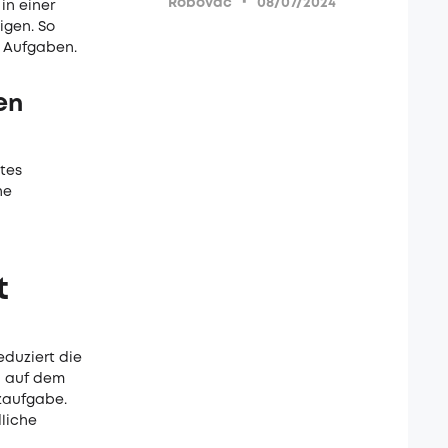
·
Robovac
08/07/2024
in einer
igen. So
n Aufgaben.
en
tes
he
t
eduziert die
n auf dem
tzaufgabe.
dliche