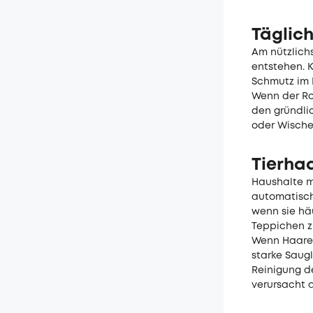
Täglic
Am nützlich
entstehen. K
Schmutz im E
Wenn der Ro
den gründli
oder Wische
Tierhaa
Haushalte m
automatisch
wenn sie hä
Teppichen z
Wenn Haare 
starke Saugl
Reinigung d
verursacht 