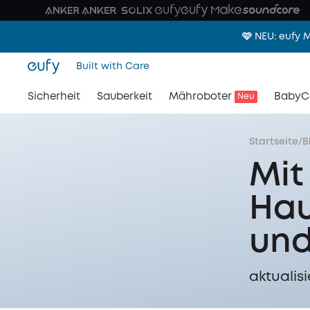
🩷 NEU: eufy
Built with Care
Sicherheit
Sauberkeit
Mähroboter
BabyC
Neu
Startseite
/
B
Mit
Hau
und
aktualisi