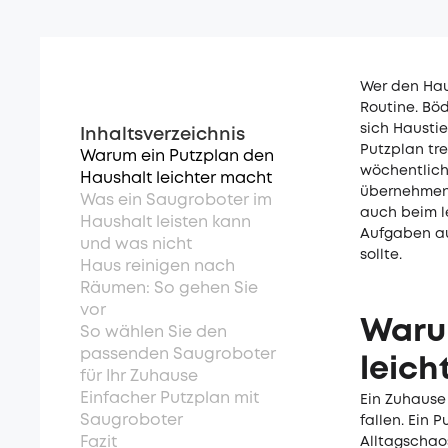
Wer den Haus
Routine. Bö
sich Haustie
Inhaltsverzeichnis
Putzplan tr
Warum ein Putzplan den
wöchentlich
Haushalt leichter macht
übernehmen:
Was ein Saugroboter im
auch beim l
Haushalt leisten kann
Aufgaben au
und was nicht
sollte.
Haus reinigen nach
Räumen: So gehen Sie
vor
Waru
So wählen Sie den
passenden Saugroboter
leich
für Ihr Zuhause
Einfacher Putzplan mit
Ein Zuhause
Saugroboter
fallen. Ein 
Fazit
Alltagschao