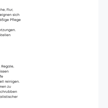
e, Flur,
 eignen sich
äßige Pflege
utzungen.
tellen
 Regale,
müssen
fe
ll reinigen.
hmen zu
 Schrubben
alistischer