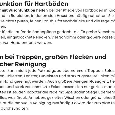
unktion für Hartböden
 mit Wischfunktion
helfen bei der Pflege von Hartböden in Küch
nd in Bereichen, in denen sich Haustiere häufig aufhalten. Sie
r leichte Spuren, feinen Staub, Pfotenabdrücke und die regelm
en.
er für die laufende Bodenpflege gedacht als für grobe Verschm
ßen, eingetrocknete Flecken, viel Schlamm oder größere nasse S
st von Hand entfernt werden.
n bei Treppen, großen Flecken und
icher Reinigung
oter kann nicht jede Putzaufgabe übernehmen. Treppen, Sofas,
en, Toiletten, Fenster, Fußleisten und stark zugestellte Ecken 
n Hand gereinigt werden. Auch größere Mengen Flüssigkeit, tie
en und stark verschmutzte Ecken lassen sich nur gezielt manue
sten ist es, den Roboter die regelmäßige Bodenpflege überne
alles, was Druck, Anheben, gezieltes Wischen oder gründliches
leibt die manuelle Reinigung zuständig. So wird der Putzplan re
r durchzuhalten.