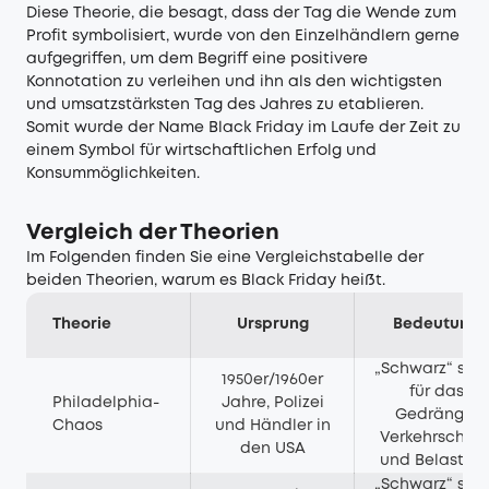
Diese Theorie, die besagt, dass der Tag die Wende zum
Profit symbolisiert, wurde von den Einzelhändlern gerne
aufgegriffen, um dem Begriff eine positivere
Konnotation zu verleihen und ihn als den wichtigsten
und umsatzstärksten Tag des Jahres zu etablieren.
Somit wurde der Name Black Friday im Laufe der Zeit zu
einem Symbol für wirtschaftlichen Erfolg und
Konsummöglichkeiten.
Vergleich der Theorien
Im Folgenden finden Sie eine Vergleichstabelle der
beiden Theorien, warum es Black Friday heißt.
Theorie
Ursprung
Bedeutung
„Schwarz“ ste
1950er/1960er
für das
Philadelphia-
Jahre, Polizei
Gedränge,
Chaos
und Händler in
Verkehrschao
den USA
und Belastun
„Schwarz“ ste