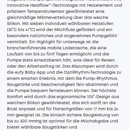
innovative Heatflow™-Technologie mit Heizelement und
präzisem Temperatursensor gewährleistet eine
gleichmäßige Wärmeverteilung über das weiche
Silikon. Mit sieben individuell wählbaren Heizstufen
(35°C bis 41°C) wird der Milchfluss gefördert und ein
besonders natürliches und angenehmes Pumpgefühl
vermittelt. Ein Highlight für unterwegs ist die
branchenführende mobile Ladetasche, die eine
Laufzeit von bis zu fünf Tagen ermöglicht und die
Pumpe stets einsatzbereit hält, was ideal für Reisen
oder den Arbeitsalltag ist. Das Abpumpen wird durch
die eufy Baby App und die OptiRhythm-Technologie zu
einem smarten Erlebnis, mit dem Sie Pump-Rhythmus,
Saugstärke und Geschwindigkeit fein abstimmen und
die Pumpe bequem fernsteuern können. Der höchste
Komfort wird durch das ergonomische 105°-Design aus
weichem Silikon gewährleistet, das sich sanft an die
Brust anpasst und für Flanschgrößen von 17 mm bis 24
mm geeignet ist. Die klinisch sichere Saugleistung von
bis zu 300 mmHg ist optimal für die Milchabgabe und
bietet wählbare Saugstärken und