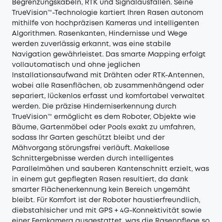
Begrenzungskabeln, RTK und Signalausfällen. Seine
TrueVision™-Technologie kartiert Ihren Rasen autonom
mithilfe von hochpräzisen Kameras und intelligenten
Algorithmen. Rasenkanten, Hindernisse und Wege
werden zuverlässig erkannt, was eine stabile
Navigation gewährleistet. Das smarte Mapping erfolgt
vollautomatisch und ohne jeglichen
Installationsaufwand mit Drähten oder RTK-Antennen,
wobei alle Rasenflächen, ob zusammenhängend oder
separiert, lückenlos erfasst und komfortabel verwaltet
werden. Die präzise Hinderniserkennung durch
TrueVision™ ermöglicht es dem Roboter, Objekte wie
Bäume, Gartenmöbel oder Pools exakt zu umfahren,
sodass Ihr Garten geschützt bleibt und der
Mähvorgang störungsfrei verläuft. Makellose
Schnittergebnisse werden durch intelligentes
Parallelmähen und sauberen Kantenschnitt erzielt, was
in einem gut gepflegten Rasen resultiert, da dank
smarter Flächenerkennung kein Bereich ungemäht
bleibt. Für Komfort ist der Roboter haustierfreundlich,
diebstahlsicher und mit GPS + 4G-Konnektivität sowie
einer Fernkamera ausgestattet, was die Rasenpflege so