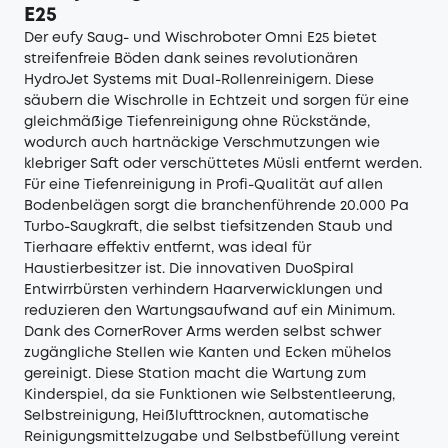
E25
Der
eufy Saug- und Wischroboter Omni E25
bietet
streifenfreie Böden dank seines revolutionären
HydroJet Systems mit Dual-Rollenreinigern. Diese
säubern die Wischrolle in Echtzeit und sorgen für eine
gleichmäßige Tiefenreinigung ohne Rückstände,
wodurch auch hartnäckige Verschmutzungen wie
klebriger Saft oder verschüttetes Müsli entfernt werden.
Für eine Tiefenreinigung in Profi-Qualität auf allen
Bodenbelägen sorgt die branchenführende 20.000 Pa
Turbo-Saugkraft, die selbst tiefsitzenden Staub und
Tierhaare effektiv entfernt, was ideal für
Haustierbesitzer ist. Die innovativen DuoSpiral
Entwirrbürsten verhindern Haarverwicklungen und
reduzieren den Wartungsaufwand auf ein Minimum.
Dank des CornerRover Arms werden selbst schwer
zugängliche Stellen wie Kanten und Ecken mühelos
gereinigt. Diese Station macht die Wartung zum
Kinderspiel, da sie Funktionen wie Selbstentleerung,
Selbstreinigung, Heißlufttrocknen, automatische
Reinigungsmittelzugabe und Selbstbefüllung vereint