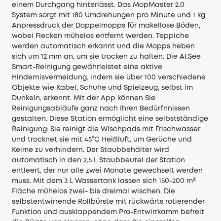
einem Durchgang hinterlässt. Das MopMaster 2.0
System sorgt mit 180 Umdrehungen pro Minute und 1 kg
Anpressdruck der Doppelmopps für makellose Böden,
wobei Flecken mühelos entfernt werden. Teppiche
werden automatisch erkannt und die Mopps heben
sich um 12 mm an, um sie trocken zu halten. Die AI.See
Smart-Reinigung gewährleistet eine aktive
Hindernisvermeidung, indem sie über 100 verschiedene
Objekte wie Kabel, Schuhe und Spielzeug, selbst im
Dunkeln, erkennt. Mit der App können Sie
Reinigungsabläufe ganz nach Ihren Bedürfnnissen
gestalten. Diese Station ermöglicht eine selbstständige
Reinigung: Sie reinigt die Wischpads mit Frischwasser
und trocknet sie mit 45°C Heißluft, um Gerüche und
Keime zu verhindern. Der Staubbehälter wird
automatisch in den 2,5 L Staubbeutel der Station
entleert, der nur alle zwei Monate gewechselt werden
muss. Mit dem 3 L Wassertank lassen sich 150-200 m²
Fläche mühelos zwei- bis dreimal wischen. Die
selbstentwirrende Rollbürste mit rückwärts rotierender
Funktion und ausklappendem Pro-Entwirrkamm befreit