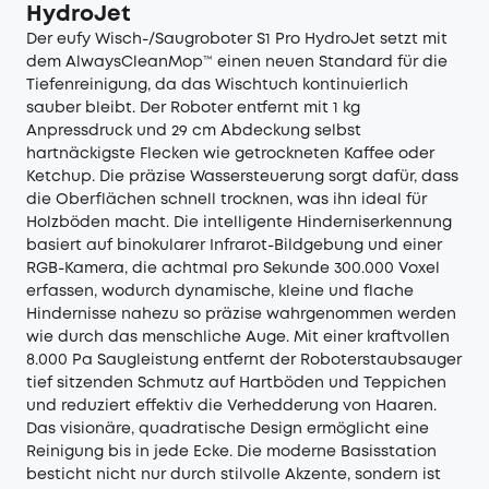
HydroJet
Der
eufy Wisch-/Saugroboter S1 Pro HydroJet
setzt mit
dem AlwaysCleanMop™ einen neuen Standard für die
Tiefenreinigung, da das Wischtuch kontinuierlich
sauber bleibt. Der Roboter entfernt mit 1 kg
Anpressdruck und 29 cm Abdeckung selbst
hartnäckigste Flecken wie getrockneten Kaffee oder
Ketchup. Die präzise Wassersteuerung sorgt dafür, dass
die Oberflächen schnell trocknen, was ihn ideal für
Holzböden macht. Die intelligente Hinderniserkennung
basiert auf binokularer Infrarot-Bildgebung und einer
RGB-Kamera, die achtmal pro Sekunde 300.000 Voxel
erfassen, wodurch dynamische, kleine und flache
Hindernisse nahezu so präzise wahrgenommen werden
wie durch das menschliche Auge. Mit einer kraftvollen
8.000 Pa Saugleistung entfernt der Roboterstaubsauger
tief sitzenden Schmutz auf Hartböden und Teppichen
und reduziert effektiv die Verhedderung von Haaren.
Das visionäre, quadratische Design ermöglicht eine
Reinigung bis in jede Ecke. Die moderne Basisstation
besticht nicht nur durch stilvolle Akzente, sondern ist