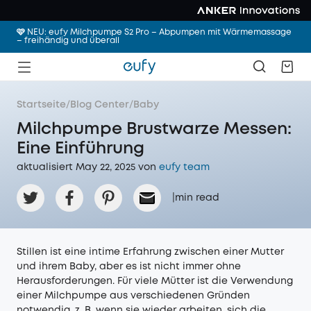
🩷 NEU: eufy Milchpumpe S2 Pro – Abpumpen mit Wärmemassage
– freihändig und überall
Startseite
/
Blog Center
/
Baby
Milchpumpe Brustwarze Messen:
Eine Einführung
aktualisiert May 22, 2025 von
eufy team
|
min read
Stillen ist eine intime Erfahrung zwischen einer Mutter
und ihrem Baby, aber es ist nicht immer ohne
Herausforderungen. Für viele Mütter ist die Verwendung
einer Milchpumpe aus verschiedenen Gründen
notwendig, z. B. wenn sie wieder arbeiten, sich die