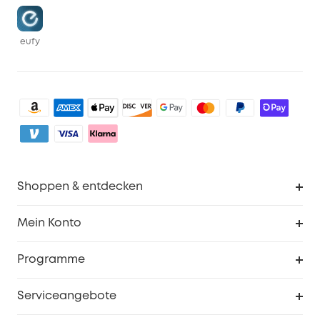
eufy
Shoppen & entdecken
Sauberkeit
Mein Konto
Sicherheit
Sendungsverfolgung
Programme
Baby
Meine Rabattcodes
eufy Business
Serviceangebote
eufyCredits Prämienprogramm
Studenten- & Lehrerrabatte