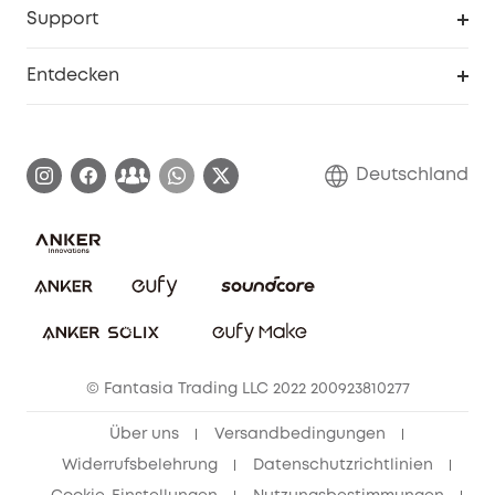
Security-Webportal
Support
Myeufy Preise
Seniorenrabatte
Smarte Hilfe
Entdecken
Affiliate-Programm
Garantieinformationen
eufy Markengeschichte
Zertifizierte generalüberholte Produkte
Garantieabwicklung
Blog
Deutschland
E-Anleitung herunterladen
Kontaktiere uns
Impressum
Nachhaltigkeit
Bestellung stornieren
eufy Security Community
eufy Clean Community
© Fantasia Trading LLC 2022 200923810277
Freunde werben & bis zu 80€ sichern
Über uns
Versandbedingungen
Widerrufsbelehrung
Datenschutzrichtlinien