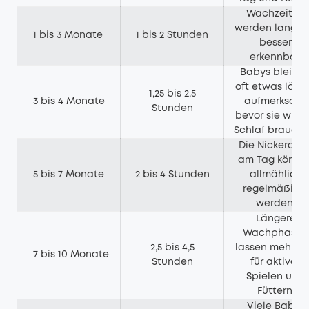
Wachzeiten
werden langs
1 bis 3 Monate
1 bis 2 Stunden
besser
erkennbar.
Babys bleibe
oft etwas läng
1,25 bis 2,5
3 bis 4 Monate
aufmerksam,
Stunden
bevor sie wied
Schlaf brauche
Die Nickerche
am Tag könne
5 bis 7 Monate
2 bis 4 Stunden
allmählich
regelmäßiger
werden.
Längere
Wachphasen
2,5 bis 4,5
lassen mehr Ze
7 bis 10 Monate
Stunden
für aktives
Spielen und
Füttern.
Viele Babys