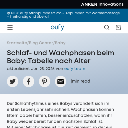
🩷 NEU: eufy Milchpumpe S2 Pro – Abpumpen mit Wärmemassage
– freihändig und überall
Startseite
/
Blog Center
/
Baby
Schlaf- und Wachphasen beim
Baby: Tabelle nach Alter
aktualisiert Jun 25, 2026 von
eufy team
|
min read
Der Schlafrhythmus eines Babys verändert sich im
ersten Lebensjahr sehr schnell. Wachphasen können
Eltern dabei helfen, besser einzuschätzen, wann ihr
Baby wieder bereit für den nächsten Schlaf ist.
Mit einer Wachphase ist die Zeit gemeint, in der ein