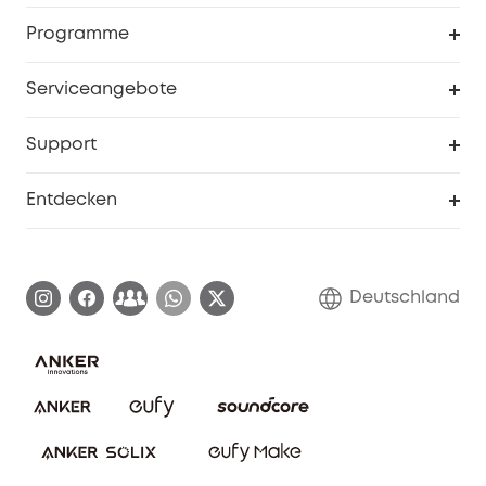
Sicherheit
Sendungsverfolgung
Programme
Baby
Meine Rabattcodes
eufy Business
Serviceangebote
eufyCredits Prämienprogramm
Studenten- & Lehrerrabatte
Security-Webportal
Support
Myeufy Preise
Seniorenrabatte
Smarte Hilfe
Entdecken
Affiliate-Programm
Garantieinformationen
eufy Markengeschichte
Zertifizierte generalüberholte Produkte
Garantieabwicklung
Blog
Deutschland
E-Anleitung herunterladen
Kontaktiere uns
Impressum
Nachhaltigkeit
Bestellung stornieren
eufy Security Community
eufy Clean Community