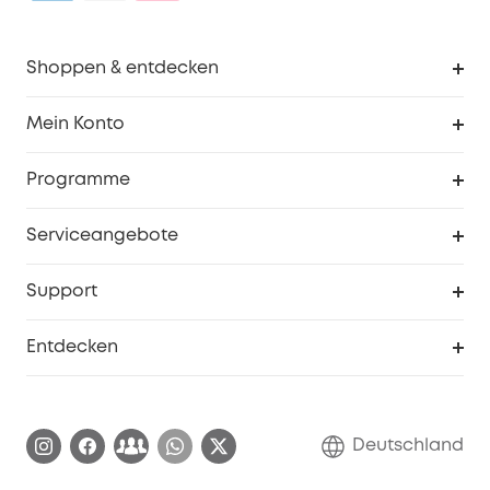
Shoppen & entdecken
Sauberkeit
Mein Konto
Sicherheit
Sendungsverfolgung
Programme
Baby
Meine Rabattcodes
eufy Business
Serviceangebote
eufyCredits Prämienprogramm
Studenten- & Lehrerrabatte
Security-Webportal
Support
Myeufy Preise
Seniorenrabatte
Smarte Hilfe
Entdecken
Affiliate-Programm
Garantieinformationen
eufy Markengeschichte
Zertifizierte generalüberholte Produkte
Garantieabwicklung
Blog
Deutschland
E-Anleitung herunterladen
Kontaktiere uns