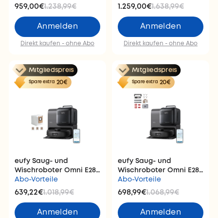
959,00€
1.238,99€
1.259,00€
1.638,99€
Anmelden
Anmelden
Direkt kaufen - ohne Abo
Direkt kaufen - ohne Abo
Mitgliedspreis
Mitgliedspreis
20€
20€
Spare extra
Spare extra
eufy Saug- und
eufy Saug- und
Wischroboter Omni E28
Wischroboter Omni E28
mit Staubbeutel-Set
Abo-Vorteile
mit All-in-One-
Abo-Vorteile
Wartungspaket
639,22€
1.018,99€
698,99€
1.068,99€
Anmelden
Anmelden