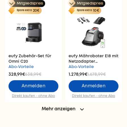
Mitgliedspreis
Mitgliedspreis
20€
10€
Spare extra
Spare extra
eufy Zubehör‑Set für
eufy Mähroboter E18 mit
Omni C20
Netzadapter
Abo-Vorteile
(EU‑Standard)
Abo-Vorteile
328,99€
638,99€
1.278,99€
1.678,99€
Anmelden
Anmelden
Direkt kaufen - ohne Abo
Direkt kaufen - ohne Abo
Mehr anzeigen