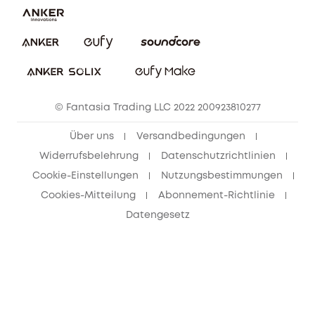
Impressum
Nachhaltigkeit
Bestellung stornieren
eufy Security Community
eufy Clean Community
© Fantasia Trading LLC 2022 200923810277
Freunde werben & bis zu 80€ sichern
Über uns
Versandbedingungen
Widerrufsbelehrung
Datenschutzrichtlinien
Cookie-Einstellungen
Nutzungsbestimmungen
Cookies-Mitteilung
Abonnement-Richtlinie
Datengesetz