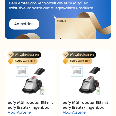
Dein erster großer Vorteil als eufy Mitglied:
exklusive Rabatte auf ausgewählte Produkte.
Anmelden
Mitgliedspreis
Mitgliedspreis
10€
10€
Spare extra
Spare extra
eufy Mähroboter E15 mit
eufy Mähroboter E18 mit
eufy Ersatzklingenbox
eufy Ersatzklingenbox
Abo-Vorteile
Abo-Vorteile