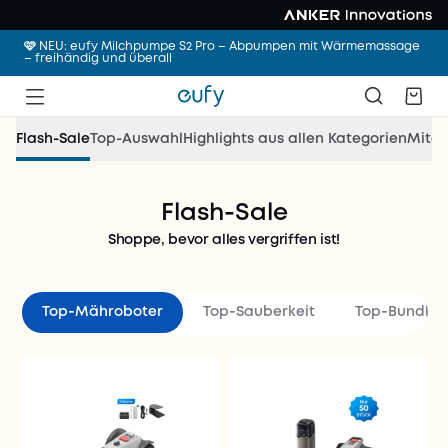
🩷 NEU: eufy Milchpumpe S2 Pro – Abpumpen mit Wärmemassage
– freihändig und überall
Flash-Sale
Top-Auswahl
Highlights aus allen Kategorien
Mitgl
Flash-Sale
Urlaubsmodus: AN.
Shoppe, bevor alles vergriffen ist!
Hausarbeit: AUS.
Bis zu 1.099€ Rabatt.
Top‑Mähroboter
Top‑Sauberkeit
Top‑Bundles
Deals für Sauberkeit