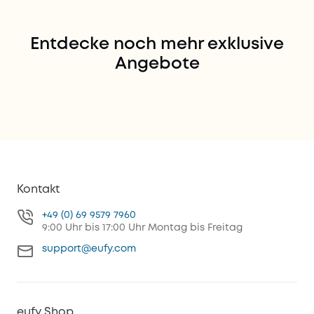
Entdecke noch mehr exklusive
Angebote
Die besten eufy Deals
Die besten eufy Deals für
Jetzt shoppen
Sicherheit
Jetzt shoppen
Kontakt
+49 (0) 69 9579 7960
9:00 Uhr bis 17:00 Uhr Montag bis Freitag
support@eufy.com
eufy Shop