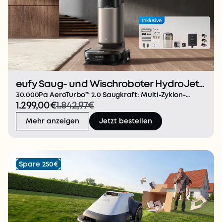
eufy Saug- und Wischroboter HydroJet
S2 Deluxe-Set
30.000Pa AeroTurbo™ 2.0 Saugkraft: Multi-Zyklon-
1.299,00€
1.842,97€
Technologie hält den Filter bis zu 365 Tage sauber. Mit
100AW/30.000Pa saugt der S2 Teppiche und Böden
Mehr anzeigen
Jetzt bestellen
tiefenrein und entfernt 99% der Milben, Hautschup
Spare 250€