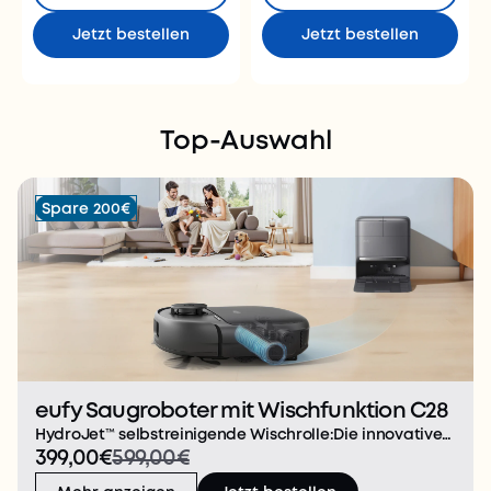
Jetzt bestellen
Jetzt bestellen
Top-Auswahl
Spare 200€
eufy Saugroboter mit Wischfunktion C28
HydroJet™ selbstreinigende Wischrolle:Die innovative
399,00€
599,00€
Wischrolle reinigt sich automatisch während der Fahrt
und sorgt für streifenfreie Ergebnisse ohne