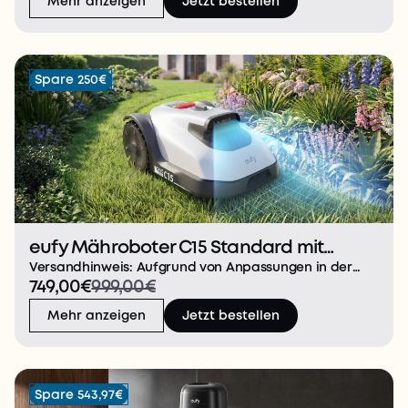
Mehr anzeigen
Jetzt bestellen
Unterbrechung des Reinigungsvorgangs. 15.000Pa Tu
Spare 250€
eufy Mähroboter C15 Standard mit
Garage
Versandhinweis: Aufgrund von Anpassungen in der
749,00€
999,00€
Produktion und Bestandsplanung werden der
Mähroboter und das Zubehör (Garage) separat
Mehr anzeigen
Jetzt bestellen
versendet. Dein erster smarter Mähroboter. Ohne
Aufwand zum perfek
Spare 543,97€