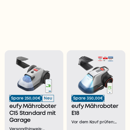
Spare 250,00€
Neu
Spare 350,00€
eufy Mähroboter
eufy Mähroboter
C15 Standard mit
E18
Garage
Vor dem Kauf prüfen:
Maximale
Versandhinweis: