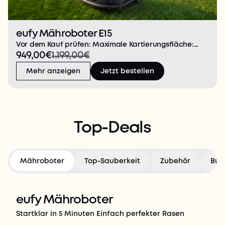
eufy Mähroboter E15
Vor dem Kauf prüfen: Maximale Kartierungsfläche:
949,00€
1.199,00€
800m². Geeignet für eine Grashöhe von unter 9cm.
Entwickelt für flache Rasenflächen
Mehr anzeigen
Jetzt bestellen
(Höhenunterschiede unter 36cm).(Hinweis: Nicht
geeignet für St.-Aug
Top-Deals
Mähroboter
Top-Sauberkeit
Zubehör
Bun
eufy Mähroboter
Startklar in 5 Minuten Einfach perfekter Rasen