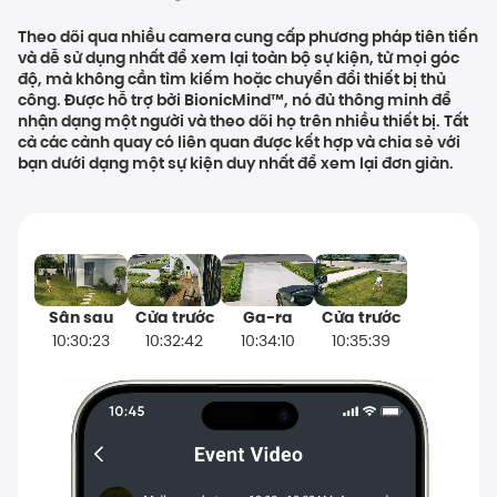
Theo dõi qua nhiều camera cung cấp phương pháp tiên tiến
và dễ sử dụng nhất để xem lại toàn bộ sự kiện, từ mọi góc
độ, mà không cần tìm kiếm hoặc chuyển đổi thiết bị thủ
công. Được hỗ trợ bởi BionicMind™, nó đủ thông minh để
nhận dạng một người và theo dõi họ trên nhiều thiết bị. Tất
cả các cảnh quay có liên quan được kết hợp và chia sẻ với
bạn dưới dạng một sự kiện duy nhất để xem lại đơn giản.
Sân sau
Cửa trước
Ga-ra
Cửa trước
10:30:23
10:32:42
10:34:10
10:35:39