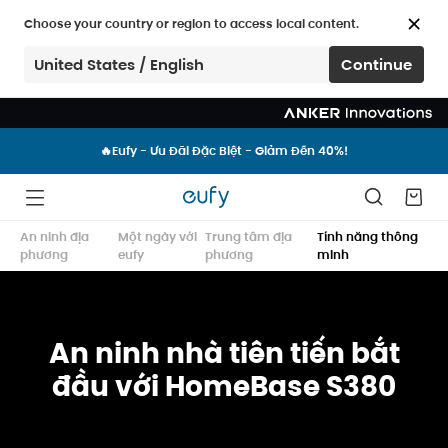
Choose your country or region to access local content.
United States / English
Continue
🔥Eufy - Ưu Đãi Đặc Biệt - Giảm Đến 40%!
🔥Eufy - Ưu Đãi Đặc Biệt - Giảm Đến 40%!
🔥Eufy - Ưu Đãi Đặc Biệt - Giảm Đến 40%!
An ninh địa
Một ngày với
Trung tâm địa
Tính năng thông
phương
eufy
phương
minh
An ninh nhà tiên tiến bắt
đầu với HomeBase S380