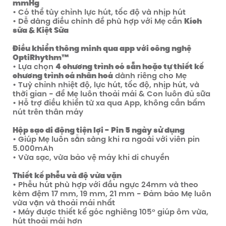
mmHg
• Có thể tùy chỉnh lực hút, tốc độ và nhịp hút
• Dễ dàng điều chỉnh để phù hợp với Mẹ cần
Kích
sữa & Kiệt Sữa
Điều khiển thông minh qua app với công nghệ
OptiRhythm™
• Lựa chọn
4 chương trình có sẵn hoặc tự thiết kế
chương trình cá nhân hoá
dành riêng cho Mẹ
• Tuỳ chỉnh nhiệt độ, lực hút, tốc độ, nhịp hút, và
thời gian - để Mẹ luôn thoải mái & Con luôn đủ sữa
• Hỗ trợ điều khiển từ xa qua App, không cần bấm
nút trên thân máy
Hộp sạc di động tiện lợi - Pin 5 ngày sử dụng
• Giúp Mẹ luôn sẵn sàng khi ra ngoài với viên pin
5.000mAh
• Vừa sạc, vừa bảo vệ máy khi di chuyển
Thiết kế phễu và độ vừa vặn
• Phễu hút phù hợp với đầu ngực 24mm và theo
kèm đệm 17 mm, 19 mm, 21 mm - Đảm bảo Mẹ luôn
vừa vặn và thoải mái nhất
• Máy được thiết kế góc nghiêng 105° giúp ôm vừa,
hút thoải mái hơn