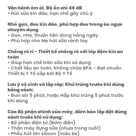
Vận hành êm ái, Độ ồn chỉ 46 dB
• Hút sữa kín đáo, hạn chế gây chú ý
Nhỏ gọn, đeo kín đáo, phù hợp đeo trong áo ngực
chuyên dụng
• Gọn, nhẹ, thuận tiện dùng hằng ngày
• Phù hợp cho Mẹ hút sữa rảnh tay
Chống rò rỉ - Thiết kế chống rò với lớp đệm kín an
toàn
• Giúp hạn chế tràn sữa khi sử dụng
• Chất liệu an toàn, không chừa BPA - Đạt chuẩn
Thiết bị Y Tế cấp bởi Bộ Y Tế
Lưu ý vệ sinh và lắp ráp: Khử trùng trước khi dùng
bằng cách:
• Đun sôi 5 phút, hoặc Hấp khử trùng 5 phút trước
khi dùng
Các Bộ phận chính của máy, đảm bảo lắp đặt đúng
cách trước khi sử dụng:
• Bộ phận điện tử (Bơm điện)
• Thân máy đựng sữa (nhựa trong suốt)
• Phễu hút lớn silicon (màu be)