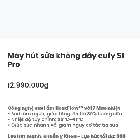
Máy hút sữa không dây eufy S1
Pro
12.990.000₫
Công nghệ sưởi ấm HeatFlow™ với 7 Mức nhiệt
• Sưởi ấm ngực, giúp tăng lên tới 30% lượng sữa
Tắt
• Nhiệt độ tùy chỉnh:
35°C–41°C
SAO CHÉP
Mã số
:
• Giúp sữa nhanh về, giảm nguy cơ tắc tia sữa
Lực hút mạnh, chuẩn y Khoa - Lực hút tối đa: 300