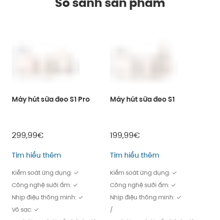
So sánh sản phẩm
Máy hút sữa đeo S1 Pro
Máy hút sữa đeo S1
Máy
299,99€
199,99€
14
Máy hút sữa đeo S1 Pro
Máy hút sữa đeo S
Tìm hiểu thêm
Tìm hiểu thêm
Tìm
Kiểm soát ứng dụng: ✓
Kiểm soát ứng dụng: ✓
Kiể
Công nghệ sưởi ấm: ✓
Công nghệ sưởi ấm: ✓
/
Nhịp điệu thông minh: ✓
Nhịp điệu thông minh: ✓
Nhị
Vỏ sạc: ✓
/
/