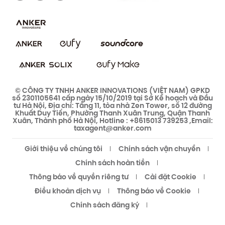
Cam kết bảo mật
Cộng đồng bảo mật eufy
Cộng đồng eufy Clean
© CÔNG TY TNHH ANKER INNOVATIONS (VIỆT NAM) GPKD
số 2301105641 cấp ngày 15/10/2019 tại Sở Kế hoạch và Đầu
tư Hà Nội, Địa chỉ: Tầng 11, tòa nhà Zen Tower, số 12 đường
Khuất Duy Tiến, Phường Thanh Xuân Trung, Quận Thanh
Xuân, Thành phố Hà Nội, Hotline : +8615013 739253 ,Email:
taxagent@anker.com
Giới thiệu về chúng tôi
Chính sách vận chuyển
Chính sách hoàn tiền
Thông báo về quyền riêng tư
Cài đặt Cookie
Điều khoản dịch vụ
Thông báo về Cookie
Chính sách đăng ký