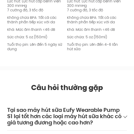
Lực hút: Lực hút cấp bệnh viện
Lực hút: Lực hút cấp bệnh viện
Lực 
300 mmHg
300 mmHg
30
7 cường độ, 3 tốc độ
7 cường độ, 3 tốc độ
7 c
Không chứa BPA: Tất cả các
Không chứa BPA: Tất cả các
Khô
thành phần tiếp xúc với da
thành phần tiếp xúc với da
thà
Khá: Mức âm thanh <46 dB
Khá: Mức âm thanh <46 dB
Khá
Sức chứa: 5 oz.(150ml)
Sức chứa: 5 oz.(150ml)
Sức
Tuổi thọ pin: Lên đến 5 ngày sử
Tuổi thọ pin: Lên đến 4-6 lần
Tuổi
dụng
hút sữa
hút
Câu hỏi thường gặp
Tại sao máy hút sữa Eufy Wearable Pump
S1 lại tốt hơn các loại máy hút sữa khác có
giá tương đương hoặc cao hơn?