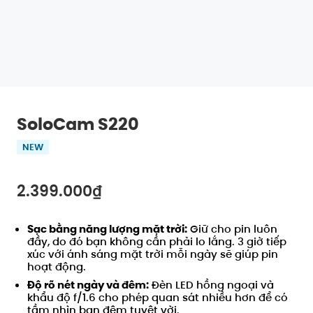
SoloCam S220
NEW
2.399.000₫
Sạc bằng năng lượng mặt trời:
Giữ cho pin luôn
đầy, do đó bạn không cần phải lo lắng. 3 giờ tiếp
xúc với ánh sáng mặt trời mỗi ngày sẽ giúp pin
Tắt
hoạt động.
SAO CHÉP
Mã số
:
Độ rõ nét ngày và đêm:
Đèn LED hồng ngoại và
khẩu độ f/1.6 cho phép quan sát nhiều hơn để có
tầm nhìn ban đêm tuyệt vời.