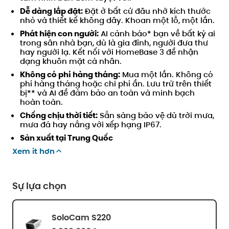
Dễ dàng lắp đặt:
Đặt ở bất cứ đâu nhờ kích thước
nhỏ và thiết kế không dây. Khoan một lỗ, một lần.
Phát hiện con người:
AI cảnh báo* bạn về bất kỳ ai
trong sân nhà bạn, dù là gia đình, người đưa thư
hay người lạ. Kết nối với HomeBase 3 để nhận
dạng khuôn mặt cá nhân.
Không có phí hàng tháng:
Mua một lần. Không có
phí hàng tháng hoặc chi phí ẩn. Lưu trữ trên thiết
bị** và AI để đảm bảo an toàn và minh bạch
hoàn toàn.
Chống chịu thời tiết:
Sẵn sàng bảo vệ dù trời mưa,
mưa đá hay nắng với xếp hạng IP67.
Sản xuất tại Trung Quốc
Xem ít hơn
Sự lựa chọn
SoloCam S220