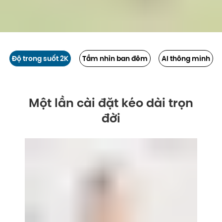
Độ trong suốt 2K
Tầm nhìn ban đêm
AI thông minh
Một lần cài đặt kéo dài trọn
đời