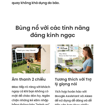
quay không khả dụng do bão.
Bùng nổ với các tính năng
đáng kinh ngạc
Âm thanh 2 chiều
Tương thích với Trợ
lý giọng nói
Giao tiếp rõ ràng với khách
ngay cả khi bạn không có
Tích hợp hoàn hảo với
mặt để chào đón họ. Ngăn
Google Assistant và Alexa
chặn những kẻ xâm nhập
để sử dụng dễ dàng và dễ
bằng thông báo "tránh xa"
tiếp cận hơn theo nhiều