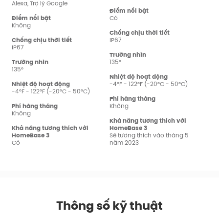
Alexa, Trợ lý Google
Điểm nổi bật
Điểm nổi bật
Có
Không
Chống chịu thời tiết
Chống chịu thời tiết
IP67
IP67
Trường nhìn
Trường nhìn
135°
135°
Nhiệt độ hoạt động
Nhiệt độ hoạt động
-4°F - 122°F (-20°C - 50°C)
-4°F - 122°F (-20°C - 50°C)
Phí hàng tháng
Phí hàng tháng
Không
Không
Khả năng tương thích với
Khả năng tương thích với
HomeBase 3
HomeBase 3
Sẽ tương thích vào tháng 5
Có
năm 2023
Thông số kỹ thuật