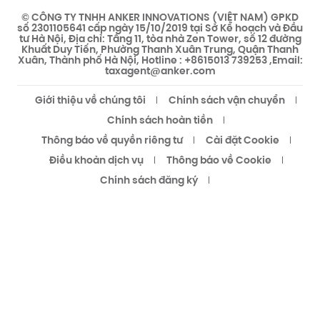
© CÔNG TY TNHH ANKER INNOVATIONS (VIỆT NAM) GPKD
số 2301105641 cấp ngày 15/10/2019 tại Sở Kế hoạch và Đầu
tư Hà Nội, Địa chỉ: Tầng 11, tòa nhà Zen Tower, số 12 đường
Khuất Duy Tiến, Phường Thanh Xuân Trung, Quận Thanh
Xuân, Thành phố Hà Nội, Hotline : +8615013 739253 ,Email:
taxagent@anker.com
Giới thiệu về chúng tôi
Chính sách vận chuyển
Chính sách hoàn tiền
Thông báo về quyền riêng tư
Cài đặt Cookie
Điều khoản dịch vụ
Thông báo về Cookie
Chính sách đăng ký