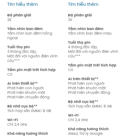
SoloCam S220
SoloCam S230
Tìm hiểu thêm
Tìm hiểu thêm
Độ phân giải
Độ phân giải
2K
2K
Tầm nhìn ban đêm
Tầm nhìn ban đêm
Tầm nhìn ban đêm hồng
Tầm nhìn ban đêm màu
ngoại
Tuổi thọ pin
Tuổi thọ pin
4 tháng độc lập,
3 tháng độc lập,
Một đời với nguồn điện vĩnh
Một đời với nguồn điện vĩnh
cửu***
cửu***
Tấm pin mặt trời tích hợp
Tấm pin mặt trời tích hợp
Có
Có
AI trên thiết bị**
AI trên thiết bị**
Phát hiện con người
Phát hiện con người
Phát hiện khuôn mặt
Phát hiện khuôn mặt
Phát hiện chuyển động
Phát hiện chuyển động
Bộ nhớ cục bộ**
Bộ nhớ cục bộ**
Tích hợp sẵn EMMC 8 GB
Tích hợp sẵn EMMC 8 GB
Wi-Fi
Wi-Fi
Chỉ 2,4 GHz
Chỉ 2,4 GHz
Khả năng tương thích
Khả năng tương thích
Alexa, Trợ lý Google