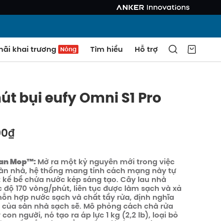
ãi khai trương
Tìm hiểu
Hỗ trợ
Nóng
út bụi eufy Omni S1 Pro
00₫
an Mop™️:
Mở ra một kỷ nguyên mới trong việc
àn nhà, hệ thống mang tính cách mạng này tự
t kế bể chứa nước kép sáng tạo. Cây lau nhà
c độ 170 vòng/phút, liên tục được làm sạch và xả
SAO CHÉP
ỗn hợp nước sạch và chất tẩy rửa, định nghĩa
t của sàn nhà sạch sẽ. Mô phỏng cách chà rửa
con người, nó tạo ra áp lực 1 kg (2,2 lb), loại bỏ