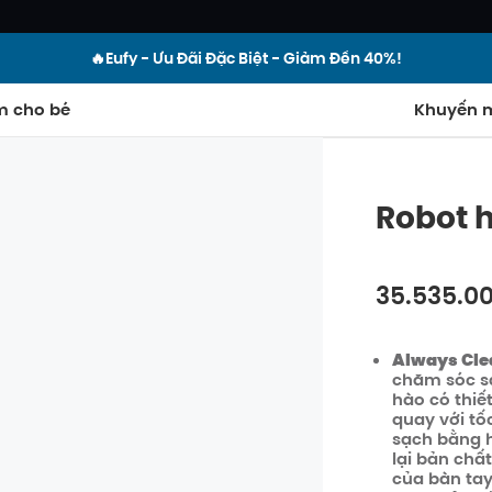
🔥Eufy - Ưu Đãi Đặc Biệt - Giảm Đến 40%!
m cho bé
Khuyến m
Robot h
35.535.0
Always Cle
chăm sóc s
hào có thiế
Tắt
quay với tố
Mã số
:
sạch bằng h
lại bản chấ
của bàn tay 