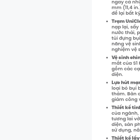
ngay cả nhữ
mm (11,4 in
để lại bất kỳ
Trạm UniCle
nạp lại, sấ
nước thải, 
túi đựng bụ
năng vệ sin
nghiệm vệ s
Vệ sinh chí
mắt của S1 
gồm các cạ
diện.
Lực hút mạ
loại bỏ bụi
thảm. Bàn ch
giảm công 
Thiết kế ti
của ngành, S
tương lai v
diện, sản 
sử dụng, nâ
Thiết kế lấ