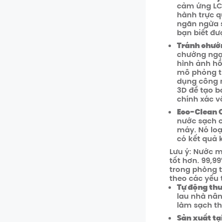
cảm ứng LCD
hành trực q
ngăn ngừa s
bạn biết đ
Tránh chướ
chướng ngại
hình ảnh h
mô phỏng t
dụng công 
3D để tạo b
chính xác v
Eco-Clean 
nước sạch 
máy. Nó loạ
có kết quả 
Lưu ý: Nước m
tốt hơn. 99,9
trong phòng t
theo các yếu 
Tự động th
lau nhà nân
làm sạch t
Sản xuất tạ