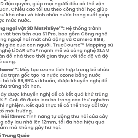
 độc quyền, giúp mọi người đều có thể vận
uan. Chiều cao tối ưu theo công thái học giúp
ự khó chịu và bình chứa nước trong suốt giúp
ược mức nước.
ng ngại vật 3D MatrixEye™:
Hệ thống tránh
 vật tiên tiến của S1 Pro, bao gồm Công nghệ
ồng ngoại hai mắt chủ động và Camera RGB,
hị giác của con người. TrueCourse™ Mapping sử
nghệ LiDAR dToF mạnh mẽ và công nghệ SLAM
ản đồ nhà theo thời gian thực với tốc độ và độ
ô song.
Ozone™️:
Máy tạo ozone tích hợp trong bể chứa
của trạm gốc tạo ra nước ozone bằng nước
i bỏ tới 99,99% vi khuẩn, được khuyến nghị để
khử trùng tốt hơn.
áy được khuyến nghị để có kết quả khử trùng
9% E. Coli đã được loại bỏ trong các thử nghiệm
hí nghiệm. Kết quả thực tế có thể thay đổi tùy
tố môi trường.
u hồi 12mm:
Tính năng tự động thu hồi của cây
g cây lau nhà lên 12mm, tối đa hóa hiệu quả
hảm mà không gây hư hại.
i Trung Quốc