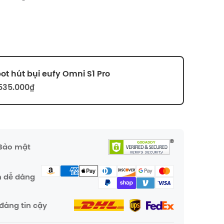
ot hút bụi eufy Omni S1 Pro
535.000₫
 Bảo mật
n dễ dàng
đáng tin cậy