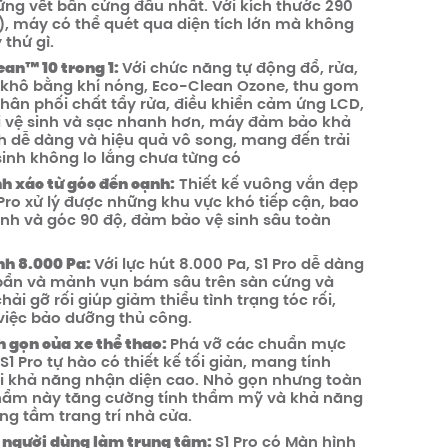
ng vết bẩn cứng đầu nhất. Với kích thước 290
.), máy có thể quét qua diện tích lớn mà không
 thứ gì.
an™️ 10 trong 1:
Với chức năng tự động đổ, rửa,
y khô bằng khí nóng, Eco-Clean Ozone, thu gom
phân phối chất tẩy rửa, điều khiển cảm ứng LCD,
i vệ sinh và sạc nhanh hơn, máy đảm bảo khả
h dễ dàng và hiệu quả vô song, mang đến trải
inh không lo lắng chưa từng có
nh xác từ góc đến cạnh:
Thiết kế vuông vắn đẹp
Pro xử lý được những khu vực khó tiếp cận, bao
nh và góc 90 độ, đảm bảo vệ sinh sâu toàn
nh 8.000 Pa:
Với lực hút 8.000 Pa, S1 Pro dễ dàng
 bẩn và mảnh vụn bám sâu trên sàn cứng và
ải gỡ rối giúp giảm thiểu tình trạng tóc rối,
việc bảo dưỡng thủ công.
nh gọn của xe thể thao:
Phá vỡ các chuẩn mực
1 Pro tự hào có thiết kế tối giản, mang tính
ới khả năng nhận diện cao. Nhỏ gọn nhưng toàn
phẩm này tăng cường tính thẩm mỹ và khả năng
ng tầm trang trí nhà cửa.
y người dùng làm trung tâm:
S1 Pro có Màn hình